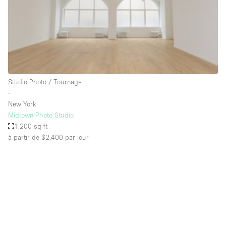
Espace Epuré / Minimaliste
Exposition Véhicules
Internet
Jardin
Licence Alcool
Studio Photo / Tournage
∙
Lumière du Jour
New York
Mobilier
Midtown Photo Studio
1,200 sq ft
Parking Privé
à partir de $2,400
par jour
Plusieurs Pièces
Portants
Presentoir Vitrine
Rooftop / Terrasse
Réserve