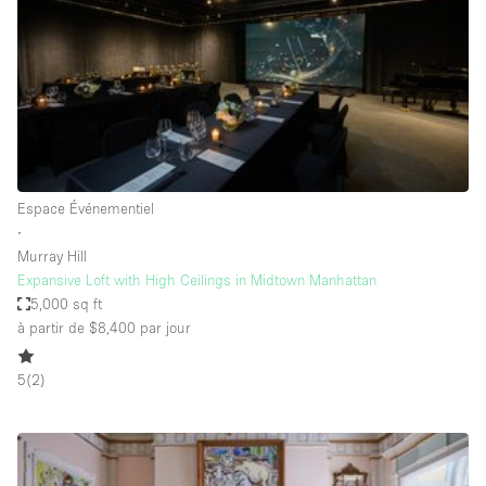
Maison / Villa / Hôtel Particulier
Restaurant / Bar / Café
Rooftop
Salle
Salle de Conférence
Salle de Réunion
Espace Événementiel
Salon / Festival
∙
Murray Hill
Salon Beauté / Coiffure
Expansive Loft with High Ceilings in Midtown Manhattan
Studio Photo / Tournage
5,000 sq ft
à partir de $8,400
par jour
Étal de Marché
5
(
2
)
Caractéristiques de l'espace
Accès aux handicapés