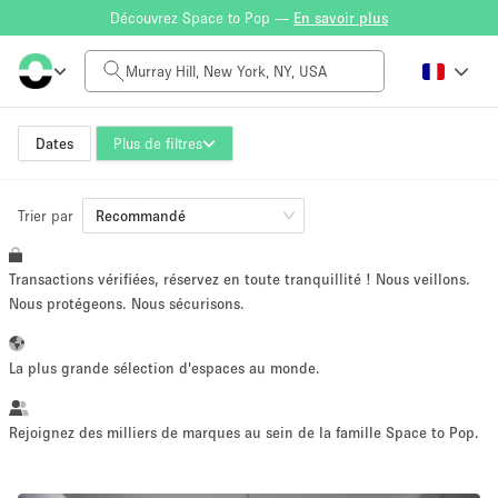
Découvrez Space to Pop —
En savoir plus
Tarif à la journée
$0
$5,000+
Dates
Plus de filtres
Trier par
Taille de l'espace
Recommandé
Transactions vérifiées, réservez en toute tranquillité ! Nous veillons.
100 sq ft
5000+ sq ft
Nous protégeons. Nous sécurisons.
~ 13 personnes
~ 650 personnes
La plus grande sélection d'espaces au monde.
Type de projet
Rejoignez des milliers de marques au sein de la famille Space to Pop.
Vente au