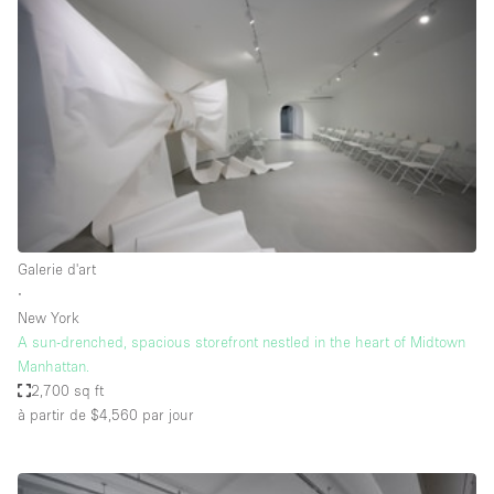
Showroom
Événement
Art
Alimentation
détail
Séance de
Local
Conférence
Réunion
Bureaux
photo
Commercial
Partagé
Type de l'espace
Galerie d'art
∙
Appartement / Loft
New York
A sun-drenched, spacious storefront nestled in the heart of Midtown
Atelier
Manhattan.
Autre
2,700 sq ft
à partir de $4,560
par jour
Bateau
Boutique / Magasin