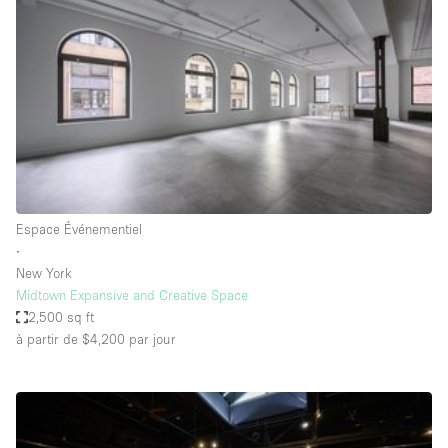
Boutique en Partage
Bureaux
Camion / Fourgon
Commerce
Container
Entrepôt / Espace Stockage / Box
Espace Atypique / Unique
Espace Événementiel
Espace Créatif
∙
New York
Espace Publicitaire
Midtown Expansive and Creative Space
Espace Événementiel
2,500 sq ft
à partir de $4,200
par jour
Galerie d'art
Kiosque / Stand / Corner
Lobby / Accueil