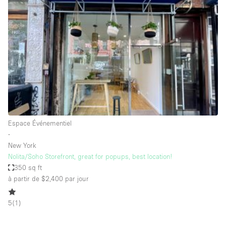
Showroom
Événement
Art
Alimentation
détail
Séance de
Local
Conférence
Réunion
Bureaux
photo
Commercial
Partagé
Type de l'espace
Espace Événementiel
∙
Appartement / Loft
New York
Nolita/Soho Storefront, great for popups, best location!
Atelier
350 sq ft
Autre
à partir de $2,400
par jour
Bateau
5
(
1
)
Boutique / Magasin