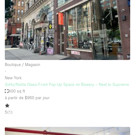
Maison / Villa / Hôtel Particulier
Restaurant / Bar / Café
Rooftop
Salle
Salle de Conférence
Salle de Réunion
Salon / Festival
Boutique / Magasin
∙
Salon Beauté / Coiffure
New York
Studio Photo / Tournage
SoHo/Nolita Glass-Front Pop-Up Space on Bowery – Next to Supreme
400 sq ft
Étal de Marché
à partir de $960
par jour
5
(
1
)
Caractéristiques de l'espace
Accès aux handicapés