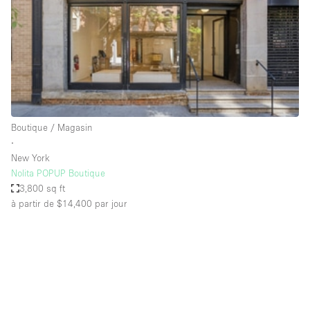
Espace Epuré / Minimaliste
Exposition Véhicules
Internet
Jardin
Licence Alcool
Boutique / Magasin
Lumière du Jour
∙
Mobilier
New York
Nolita POPUP Boutique
Parking Privé
3,800 sq ft
Plusieurs Pièces
à partir de $14,400
par jour
Portants
Presentoir Vitrine
Rooftop / Terrasse
Réserve