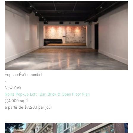
Boutique en Partage
Bureaux
Camion / Fourgon
Commerce
Container
Entrepôt / Espace Stockage / Box
Espace Atypique / Unique
Espace Créatif
Espace Événementiel
∙
Espace Publicitaire
New York
Espace Événementiel
Nolita Pop-Up Loft | Bar, Brick & Open Floor Plan
4,000 sq ft
Galerie d'art
à partir de $7,200
par jour
Kiosque / Stand / Corner
Lobby / Accueil