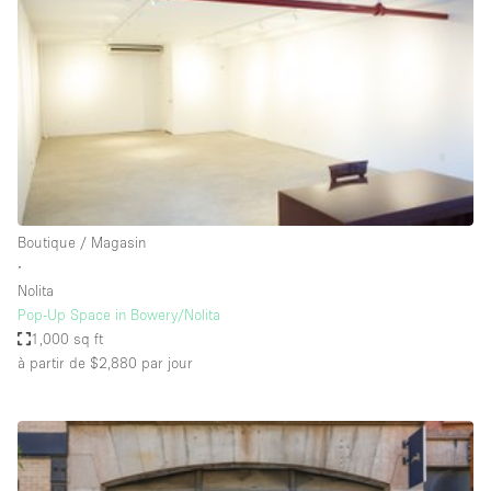
Air conditionné
Animals Friendly
Ascenseur
Bar
Cabines d'essayage
Chauffage
Boutique / Magasin
Comptoir
∙
Concierge
Nolita
Pop-Up Space in Bowery/Nolita
Cuisine
1,000 sq ft
De plain-pied
à partir de $2,880
par jour
Entrée Large
Espace Avec Vue
Espace Brut