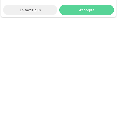
En savoir plus
J'accepte
Space to Pop
>
Louer une salle de réunion
>
Location
Salles & Espaces de Réunion à New York
>
Location
Salles & Espaces de Réunion à Nolita, New York
>
Location Salles & Espaces de Réunion à Mott Street,
New York
Salle de Réunion à Louer à Mott
Street, New York
Choose
Magazine
Français
a
Guide des boutiques éphémères à
Language
Paris