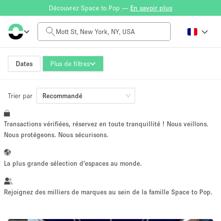
Découvrez Space to Pop —
En savoir plus
Tarif à la journée
$0
$5,000+
Dates
Plus de filtres
Trier par
Taille de l'espace
Recommandé
Transactions vérifiées, réservez en toute tranquillité ! Nous veillons.
100 sq ft
5000+ sq ft
Nous protégeons. Nous sécurisons.
~ 13 personnes
~ 650 personnes
La plus grande sélection d'espaces au monde.
Type de projet
Rejoignez des milliers de marques au sein de la famille Space to Pop.
Vente au