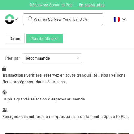
Découvrez Space to Pop —
En savoir plus
Tarif à la journée
$0
$5,000+
Dates
Plus de filtres
Trier par
Taille de l'espace
Recommandé
Transactions vérifiées, réservez en toute tranquillité ! Nous veillons.
100 sq ft
5000+ sq ft
Nous protégeons. Nous sécurisons.
~ 13 personnes
~ 650 personnes
La plus grande sélection d'espaces au monde.
Type de projet
Rejoignez des milliers de marques au sein de la famille Space to Pop.
Vente au