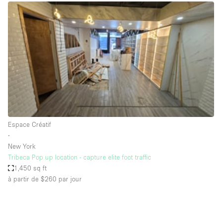
Boutique en Partage
Bureaux
Camion / Fourgon
Commerce
Container
Entrepôt / Espace Stockage / Box
Espace Atypique / Unique
Espace Créatif
Espace Créatif
∙
Espace Publicitaire
New York
Espace Événementiel
Tribeca Pop up location - capture elite foot traffic
1,450 sq ft
Galerie d'art
à partir de $260
par jour
Kiosque / Stand / Corner
Lobby / Accueil