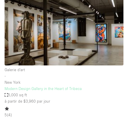
Showroom
Événement
Art
Alimentation
détail
Séance de
Local
Conférence
Réunion
Bureaux
photo
Commercial
Partagé
Type de l'espace
Galerie d'art
∙
Appartement / Loft
New York
Modern Design Gallery in the Heart of Tribeca
Atelier
5,000 sq ft
Autre
à partir de $3,960
par jour
Bateau
5
(
4
)
Boutique / Magasin