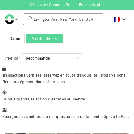
Découvrez Space to Pop —
En savoir plus
Tarif à la journée
$0
$5,000+
Dates
Plus de filtres
Trier par
Taille de l'espace
Recommandé
Transactions vérifiées, réservez en toute tranquillité ! Nous veillons.
100 sq ft
5000+ sq ft
Nous protégeons. Nous sécurisons.
~ 13 personnes
~ 650 personnes
La plus grande sélection d'espaces au monde.
Type de projet
Rejoignez des milliers de marques au sein de la famille Space to Pop.
Vente au