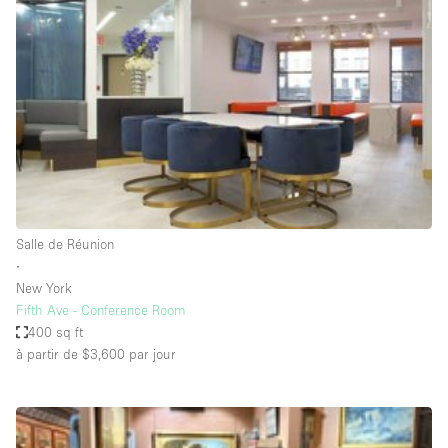
Showroom
Événement
Art
Alimentation
détail
Séance de
Local
Conférence
Réunion
Bureaux
photo
Commercial
Partagé
Type de l'espace
Salle de Réunion
∙
Appartement / Loft
New York
Fifth Ave - Conference Room
Atelier
400 sq ft
Autre
à partir de $3,600
par jour
Bateau
Boutique / Magasin