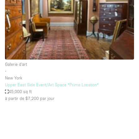
Boutique en Partage
Bureaux
Camion / Fourgon
Commerce
Container
Entrepôt / Espace Stockage / Box
Galerie d'art
Espace Atypique / Unique
∙
Espace Créatif
New York
Upper East Side Event/Art Space *Prime Location*
Espace Publicitaire
45,000 sq ft
Espace Événementiel
à partir de $7,200
par jour
Galerie d'art
Kiosque / Stand / Corner
Lobby / Accueil