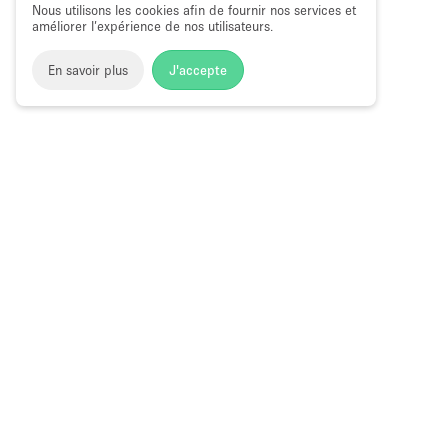
Nous utilisons les cookies afin de fournir nos services et
améliorer l’expérience de nos utilisateurs.
En savoir plus
J'accepte
Space to Pop
>
Louer un bureau
>
Location Espace Bureau F
Bureau Flexible à Louer à La Ville d'Ok
Choose
Magazine
Français
a
Guide des bo
Language
éphémères à