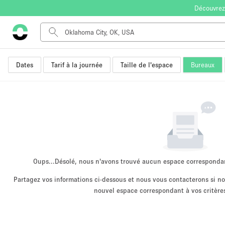
Découvrez
Dates
Tarif à la journée
Taille de l'espace
Bureaux
Type de l'espace
Appartement / Loft
Autre
Boutique / Magasin
Bureaux
Commerce
Entrepôt / Espace Stockage / Box
Oups...
Désolé, nous n'avons trouvé aucun espace corresponda
Espace Créatif
Partagez vos informations ci-dessous et nous vous contacterons si 
nouvel espace correspondant à vos critères
Espace Événementiel
Kiosque / Stand / Corner