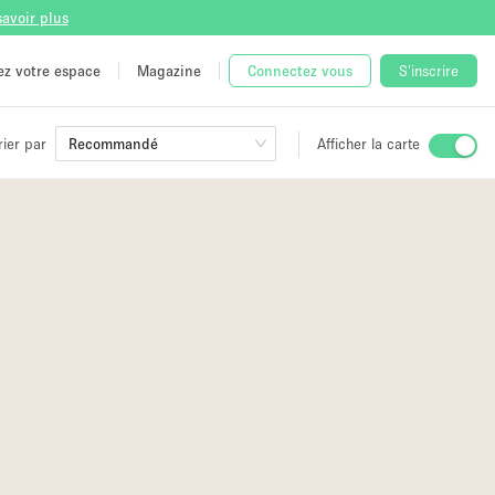
savoir plus
tez votre espace
Magazine
Connectez vous
S'inscrire
rier par
Recommandé
Afficher la carte
ge
 Unique
e