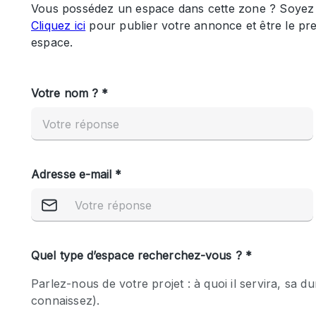
Maison / Villa / Hôtel Particulier
Rooftop
Salle de Conférence
Salon / Festival
Studio Photo / Tournage
Caractéristiques 
Accès aux handicapés
de l'espace
Animals Friendly
Bar
Chauffage
Concierge
De plain-pied
Espace Avec Vue