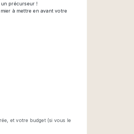
Restaurant / Bar / 
Salle
Salle de Réunion
Salon Beauté / Coi
Étal de Marché
Air conditionné
Ascenseur
Cabines d'essayag
Comptoir
Cuisine
Entrée Large
Espace Brut