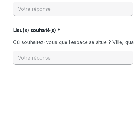
Espace Epuré / Minimaliste
Internet
Licence Alcool
Mobilier
Plusieurs Pièces
Presentoir Vitrine
Réserve
Smoking Area
Style Haussmannien
Sur Rue
Système de sécurité
Toilettes
Éclairage