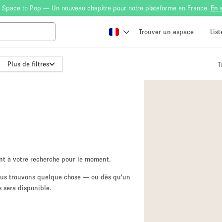
 Space to Pop — Un nouveau chapitre pour notre plateforme en France.
En 
Trouver un espace
Lis
Plus de filtres
T
Atelier
Bateau
Boutique en Parta
Camion / Fourgon
Container
Espace Atypique /
nt à votre recherche pour le moment.
Espace Publicitair
nous trouvons quelque chose — ou dès qu'un
 sera disponible.
Galerie d'art
Lobby / Accueil