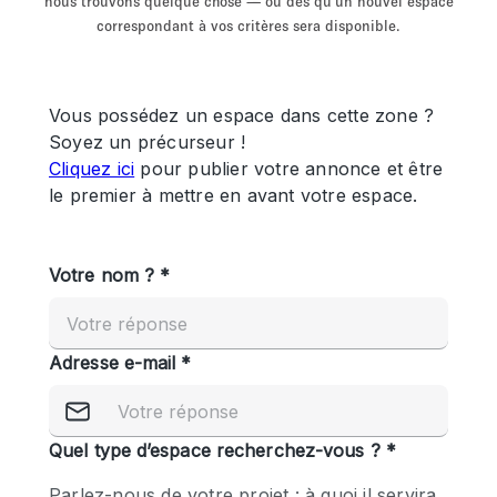
nous trouvons quelque chose — ou dès qu'un nouvel espace
Showroom
Événement
Art
Alimentation
détail
correspondant à vos critères sera disponible.
Séance de
Local
Conférence
Réunion
Bureaux
photo
Commercial
Partagé
Type de l'espace
Appartement / Loft
Atelier
Autre
Bateau
Boutique / Magasin