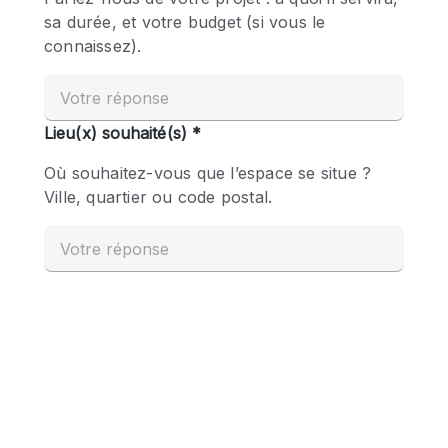
Boutique en Partage
Bureaux
Camion / Fourgon
Commerce
Container
Entrepôt / Espace Stockage / Box
Espace Atypique / Unique
Espace Créatif
Espace Publicitaire
Espace Événementiel
Galerie d'art
Kiosque / Stand / Corner
Lobby / Accueil