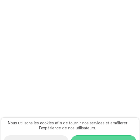
Espace Epuré / Minimaliste
Exposition Véhicules
Internet
Jardin
Licence Alcool
Lumière du Jour
Mobilier
Parking Privé
Plusieurs Pièces
Portants
Presentoir Vitrine
Nous utilisons les cookies afin de fournir nos services et améliorer
Rooftop / Terrasse
l’expérience de nos utilisateurs.
Réserve