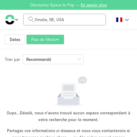
Découvrez Space to Pop —
En savoir plus
Tarif à la journée
$0
$5,000+
Dates
Plus de filtres
Trier par
Taille de l'espace
Recommandé
100 sq ft
5000+ sq ft
~ 13 personnes
~ 650 personnes
Type de projet
Oups...
Désolé, nous n'avons trouvé aucun espace correspondant à
votre recherche pour le moment.
Partagez vos informations ci-dessous et nous vous contacterons si
Vente au