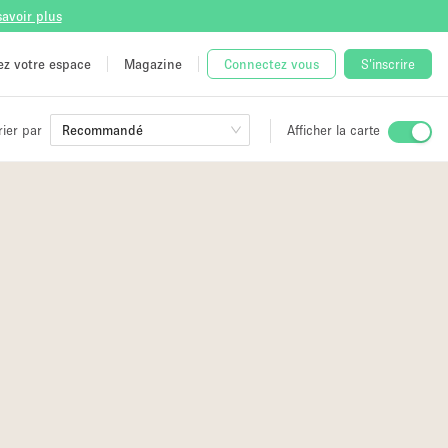
savoir plus
tez votre espace
Magazine
Connectez vous
S'inscrire
rier par
Recommandé
Afficher la carte
ge
 Unique
e