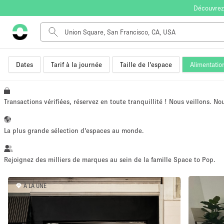
Découvrez
Dates
Tarif à la journée
Taille de l'espace
Alimentatio
Type de l'espace
Appartement / Loft
Autre
Transactions vérifiées, réservez en toute tranquillité ! Nous veillons. N
Boutique / Magasin
Bureaux
La plus grande sélection d'espaces au monde.
Commerce
Entrepôt / Espace Stockage / Box
Rejoignez des milliers de marques au sein de la famille Space to Pop.
Espace Créatif
À LA UNE
Espace Événementiel
Kiosque / Stand / Corner