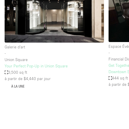
Maison / Villa / Hôtel Particulier
Rooftop
Salle de Conférence
Salon / Festival
Studio Photo / Tournage
Espace Évé
Galerie d'art
∙
∙
Financial Dis
Union Square
Caractéristiques 
Accès aux handicapés
Get Togethe
Your Perfect Pop-Up in Union Square
de l'espace
Downtown S
3,500 sq ft
Animals Friendly
444 sq ft
à partir de $4,440
par jour
Bar
à partir de
À LA UNE
Chauffage
Concierge
De plain-pied
Espace Avec Vue