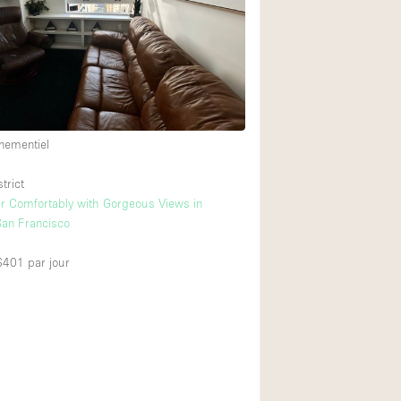
Restaurant / Bar / 
Salle
Salle de Réunion
Salon Beauté / Coi
Étal de Marché
nementiel
trict
Air conditionné
r Comfortably with Gorgeous Views in
an Francisco
Ascenseur
Cabines d'essayag
 $401
par jour
Comptoir
Cuisine
Entrée Large
Espace Brut