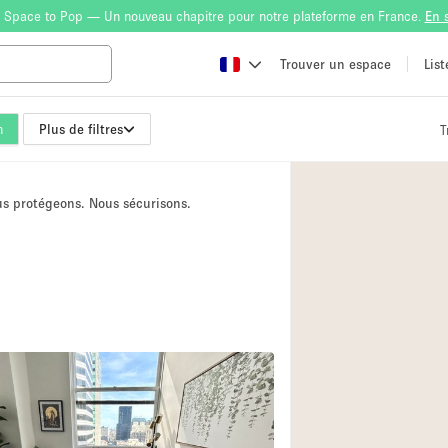
 Space to Pop — Un nouveau chapitre pour notre plateforme en France.
En 
Trouver un espace
Lis
n
Plus de filtres
T
Atelier
Bateau
ous protégeons. Nous sécurisons.
Boutique en Parta
Camion / Fourgon
Container
Espace Atypique /
Espace Publicitair
Galerie d'art
Lobby / Accueil