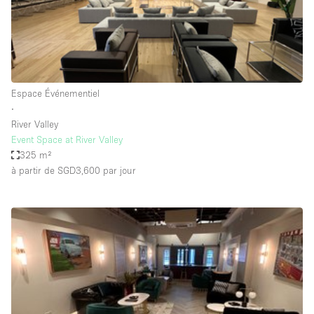
Air conditionné
Animals Friendly
Ascenseur
Bar
Espace Événementiel
∙
Cabines d'essayage
River Valley
Chauffage
Event Space at River Valley
325 m²
Comptoir
à partir de SGD3,600
par jour
Concierge
Cuisine
De plain-pied
Entrée Large
Espace Avec Vue
Espace Brut