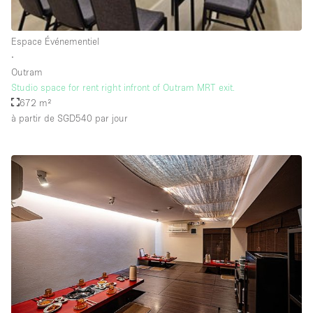
Salle de Bain
Smoking Area
Espace Événementiel
∙
Soundproof
Outram
Style Haussmannien
Studio space for rent right infront of Outram MRT exit.
672 m²
Style Industriel
à partir de SGD540
par jour
Sur Rue
Surface Habitable
Système de sécurité
Terrace
Toilettes
Water Access
Éclairage
Électricité