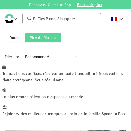
Découvrez Space to Pop —
En savoir plus
Tarif à la journée
SGD0
SGD5,000+
Dates
Plus de filtres
Trier par
Taille de l'espace
Recommandé
Transactions vérifiées, réservez en toute tranquillité ! Nous veillons.
10 m²
500+ m²
Nous protégeons. Nous sécurisons.
~ 13 personnes
~ 650 personnes
La plus grande sélection d'espaces au monde.
Type de projet
Rejoignez des milliers de marques au sein de la famille Space to Pop.
Vente au