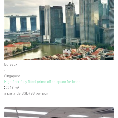
Showroom
Événement
Art
Alimentation
détail
Séance de
Local
Conférence
Réunion
Bureaux
photo
Commercial
Partagé
Type de l'espace
Bureaux
∙
Appartement / Loft
Singapore
High floor fully fitted prime office space for lease
Atelier
247 m²
Autre
à partir de SGD798
par jour
Bateau
Boutique / Magasin