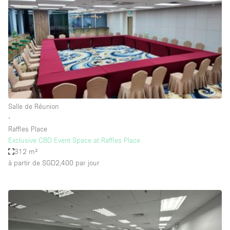
Boutique en Partage
Bureaux
Camion / Fourgon
Commerce
Container
Entrepôt / Espace Stockage / Box
Salle de Réunion
Espace Atypique / Unique
∙
Espace Créatif
Raffles Place
Exclusive CBD Event Space at Raffles Place
Espace Publicitaire
312 m²
Espace Événementiel
à partir de SGD2,400
par jour
Galerie d'art
Kiosque / Stand / Corner
Lobby / Accueil