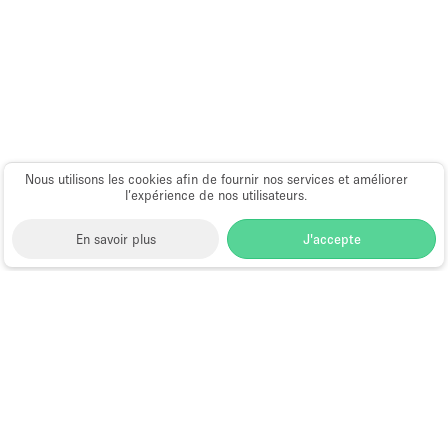
Nous utilisons les cookies afin de fournir nos services et améliorer
l’expérience de nos utilisateurs.
En savoir plus
J'accepte
Space to Pop
>
Louer un bureau
>
Location Espace
Bureau Flexible à Singapour
>
Location Espace
Bureau Flexible à Raffles Place, Singapour
Bureau Flexible à Louer à Raffles