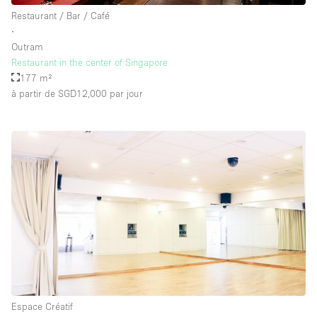
Équipement de bureau
Restaurant / Bar / Café
∙
Équipement sonore et vidéo
Outram
Restaurant in the center of Singapore
177 m²
Étage/accès
à partir de SGD12,000
par jour
Sous-sol
Rez-de-chaussée sur cour
Rez-de-chaussée sur rue
Centre commercial
Rooftop
À l'étage
Autre
Espace Créatif