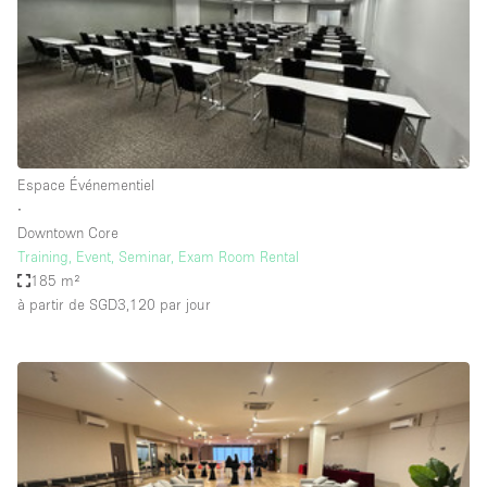
Maison / Villa / Hôtel Particulier
Restaurant / Bar / Café
Rooftop
Salle
Salle de Conférence
Espace Événementiel
Salle de Réunion
∙
Salon / Festival
Downtown Core
Training, Event, Seminar, Exam Room Rental
Salon Beauté / Coiffure
185 m²
Studio Photo / Tournage
à partir de SGD3,120
par jour
Étal de Marché
Caractéristiques de l'espace
Accès aux handicapés