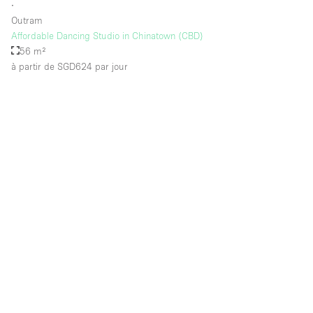
∙
Outram
Affordable Dancing Studio in Chinatown (CBD)
56 m²
à partir de SGD624
par jour