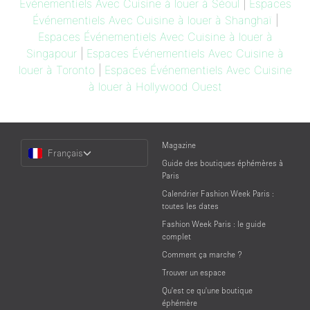
Événementiels Avec Cuisine à louer à Séoul
|
Espaces
Événementiels Avec Cuisine à louer à Shanghaï
|
Espaces Événementiels Avec Cuisine à louer à
Singapour
|
Espaces Événementiels Avec Cuisine à
louer à Toronto
|
Espaces Événementiels Avec Cuisine
à louer à Hollywood Ouest
Choose
Magazine
Français
a
Guide des boutiques éphémères à
Language
Paris
Calendrier Fashion Week Paris :
toutes les dates
Fashion Week Paris : le guide
complet
Comment ça marche ?
Trouver un espace
Qu'est ce qu'une boutique
éphémère