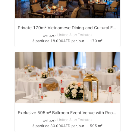
Private 170m² Vietnamese Dining and Cultural Event Venue on Sheikh Zayed Road, Dubai
دبي, دبي, United Arab Emirates
à partir de 18.000AED par jour
∙
170 m²
Exclusive 595m² Ballroom Event Venue with Rooftop Terraces on Sheikh Zayed Road, Dubai
دبي, دبي, United Arab Emirates
à partir de 30.000AED par jour
∙
595 m²