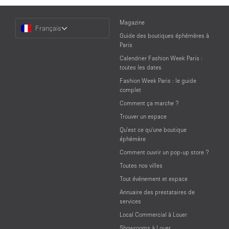
Choose
Magazine
Français
a
Guide des boutiques éphémères à
Language
Paris
Calendrier Fashion Week Paris :
toutes les dates
Fashion Week Paris : le guide
complet
Comment ça marche ?
Trouver un espace
Qu'est ce qu'une boutique
éphémère
Comment ouvrir un pop-up store ?
Toutes nos villes
Tout événement et espace
Annuaire des prestataires de
services
Local Commercial à Louer
Showrooms à Louer