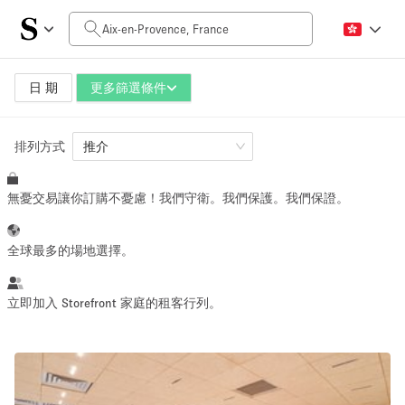
每日價格
0€
5.000€+
日 期
更多篩選條件
排列方式
空間大小
推介
無憂交易讓你訂購不憂慮！我們守衛。我們保護。我們保證。
10 m²
500+ m²
~ 13 people
~ 650 people
全球最多的場地選擇。
活動類型
立即加入 Storefront 家庭的租客行列。
Retail
Showroom
Event
Art
Food