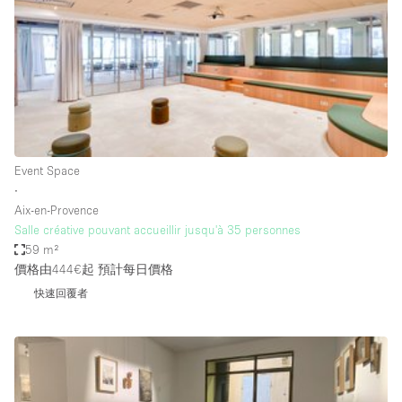
Photo
Conference
Meeting
Office
Shop Share
Shooting
空間種類
Event Space
∙
Advertisement Space
Aix-en-Provence
Apartment / Loft
Salle créative pouvant accueillir jusqu'à 35 personnes
59 m²
Art Gallery
價格由444€起
預計每日價格
Atelier / Workshop Studio
快速回覆者
Boat
Booth / Kiosk / Stand
Boutique / Shop