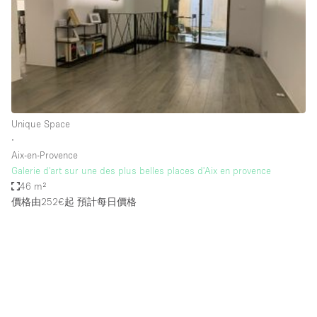
Conference Room
Container
Creative Space
Event Space
Fair / Festival
Unique Space
Hall
∙
Lobby Space
Aix-en-Provence
Galerie d'art sur une des plus belles places d'Aix en provence
Mall Shop
46 m²
Mansion / House
價格由252€起
預計每日價格
Meeting Space
Office Space
Other
Photo / Filming Studio