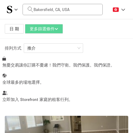
每日價格
$0
$5,000+
日 期
更多篩選條件
排列方式
空間大小
推介
無憂交易讓你訂購不憂慮！我們守衛。我們保護。我們保證。
100 sq ft
5000+ sq ft
~ 13 people
~ 650 people
全球最多的場地選擇。
活動類型
立即加入 Storefront 家庭的租客行列。
Retail
Showroom
Event
Art
Food