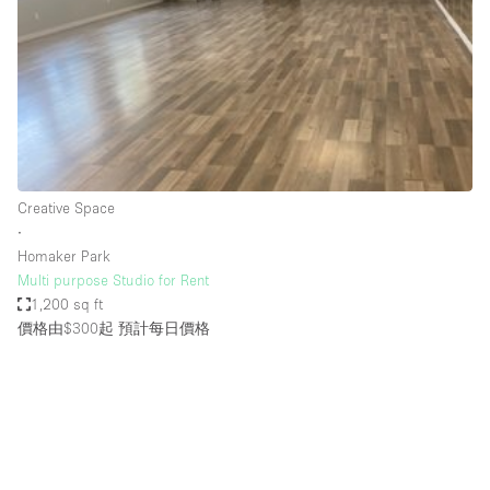
Photo
Conference
Meeting
Office
Shop Share
Shooting
空間種類
Creative Space
∙
Advertisement Space
Homaker Park
Apartment / Loft
Multi purpose Studio for Rent
1,200 sq ft
Art Gallery
價格由$300起
預計每日價格
Atelier / Workshop Studio
Boat
Booth / Kiosk / Stand
Boutique / Shop