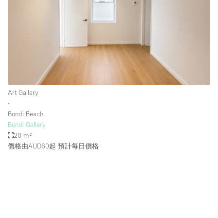
Photo
Conference
Meeting
Office
Shop Share
Shooting
空間種類
Art Gallery
∙
Advertisement Space
Bondi Beach
Apartment / Loft
Bondi Gallery
20 m²
Art Gallery
價格由AUD60起
預計每日價格
Atelier / Workshop Studio
Boat
Booth / Kiosk / Stand
Boutique / Shop