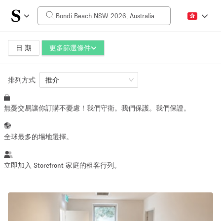
每日價格
AUD0
AUD5,000+
日 期
更多篩選條件
排列方式
空間大小
推介
無憂交易讓你訂購不憂慮！我們守衛。我們保護。我們保證。
10 m²
500+ m²
~ 13 people
~ 650 people
全球最多的場地選擇。
活動類型
立即加入 Storefront 家庭的租客行列。
Retail
Showroom
Event
Art
Food