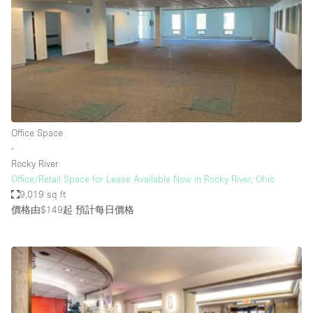
Photo
Conference
Meeting
Office
Shop Share
Shooting
空間種類
Office Space
∙
Advertisement Space
Rocky River
Apartment / Loft
Office/Retail Space for Lease Available Now in Rocky River, Ohio
9,019 sq ft
Art Gallery
價格由$149起
預計每日價格
Atelier / Workshop Studio
Boat
Booth / Kiosk / Stand
Boutique / Shop