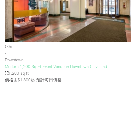
Conference Room
Container
Creative Space
Event Space
Fair / Festival
Other
∙
Hall
Downtown
Lobby Space
Modern 1,200 Sq Ft Event Venue in Downtown Cleveland
1,200 sq ft
Mall Shop
價格由$1,800起
預計每日價格
Mansion / House
Meeting Space
Office Space
Other
Photo / Filming Studio