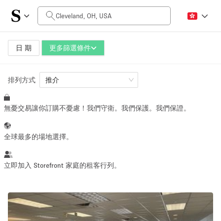
每日價格
$0
$5,000+
日 期
更多篩選條件
排列方式
空間大小
推介
無憂交易讓你訂購不憂慮！我們守衛。我們保護。我們保證。
100 sq ft
5000+ sq ft
~ 13 people
~ 650 people
全球最多的場地選擇。
活動類型
立即加入 Storefront 家庭的租客行列。
Retail
Showroom
Event
Art
Food