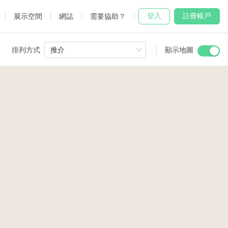
登入
註冊帳戶
展示空間
網誌
需要協助？
排列方式
推介
顯示地圖
 Studio
and
udio