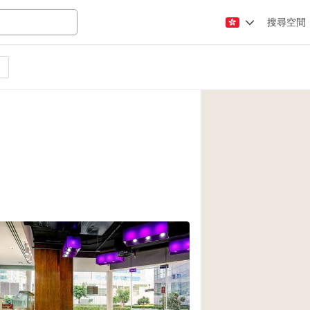
搜尋空間
Apartment / Loft
Atelier / Workshop
Booth / Kiosk / St
Conference Room
Creative Space
Fair / Festival
Lobby Space
Mansion / House
Office Space
Photo / Filming St