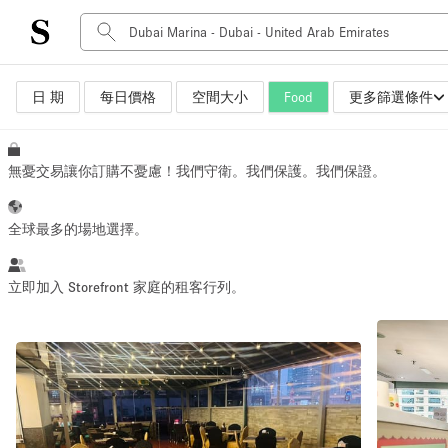
日 期
每日價格
空間大小
Food
更多篩選條件
空間種類
Advertisement Space
Art Gallery
無憂交易讓你訂購不憂慮！我們守衛。我們保護。我們保證。
Boat
Boutique / Shop
全球最多的場地選擇。
Container
Event Space
立即加入 Storefront 家庭的租客行列。
Hall
Mall Shop
Meeting Space
Other