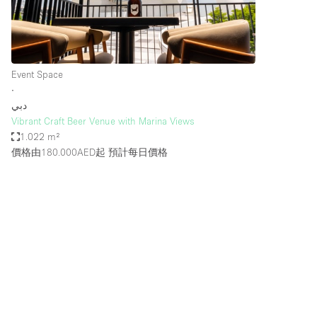
Haussmann Style
Industrial
Kitchen
Event Space
Lighting
∙
دبي
Living Space
Vibrant Craft Beer Venue with Marina Views
Office Equipment
1.022 m²
價格由180.000AED起
預計每日價格
Raw
Security System
Sound & Video Equipment
Stock Room
Stunning View
Toilets
Whitebox / Minimal