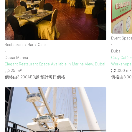
Restaurant / Bar / Cafe
Salon
Stall / Market Stall
Unique Space
Event Spac
Restaurant / Bar / Cafe
∙
∙
Dubai
空間特點
Air Conditioning
Dubai Marina
Cozy Café E
Elegant Restaurant Space Available in Marina View, Dubai
Workshops 
Bar
325 m²
1.000 m²
Car Display
價格由3.200AED起
預計每日價格
價格由3.00
Counters
Electricity
Fitting Rooms
Garden
Ground Floor