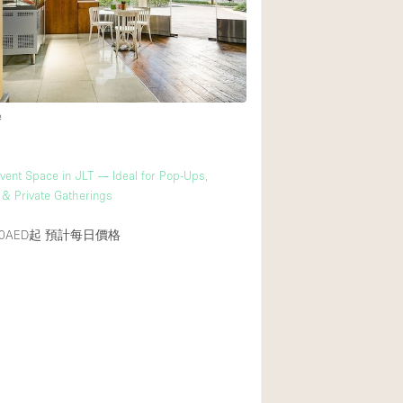
Rooftop
Shop Share
Truck
Warehouse
e
Animals Friendly
vent Space in JLT — Ideal for Pop-Ups,
& Private Gatherings
Bathroom
Concierge
0AED起
預計每日價格
Daylight
Elevator
Furniture
Garment Rack
Handicap Accessib