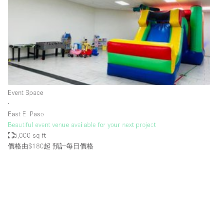
Photo
Conference
Meeting
Office
Shop Share
Shooting
空間種類
Event Space
∙
Advertisement Space
East El Paso
Apartment / Loft
Beautiful event venue available for your next project
5,000 sq ft
Art Gallery
價格由$180起
預計每日價格
Atelier / Workshop Studio
Boat
Booth / Kiosk / Stand
Boutique / Shop