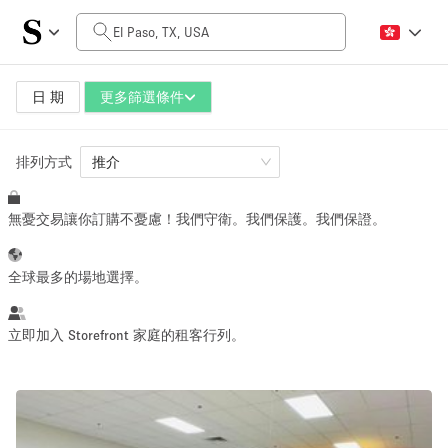
每日價格
$0
$5,000+
日 期
更多篩選條件
排列方式
空間大小
推介
無憂交易讓你訂購不憂慮！我們守衛。我們保護。我們保證。
100 sq ft
5000+ sq ft
~ 13 people
~ 650 people
全球最多的場地選擇。
活動類型
立即加入 Storefront 家庭的租客行列。
Retail
Showroom
Event
Art
Food