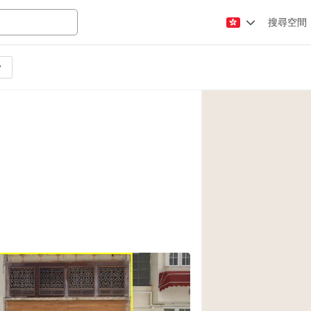
搜尋空間
Apartment / Loft
Atelier / Workshop
Booth / Kiosk / St
Conference Room
2
Creative Space
Fair / Festival
Lobby Space
Mansion / House
Office Space
Photo / Filming St