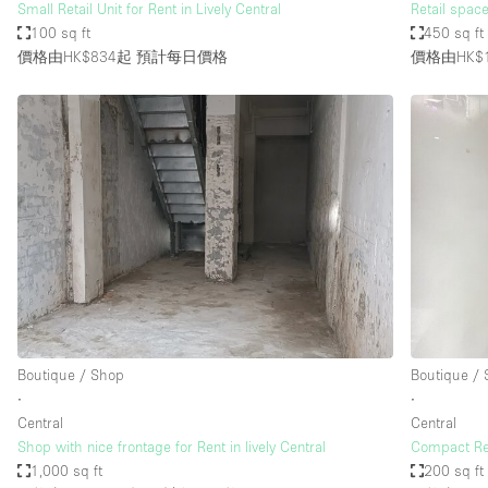
Small Retail Unit for Rent in Lively Central
Retail space
100 sq ft
450 sq ft
價格由HK$834起
預計每日價格
價格由HK$1
Boutique / Shop
Boutique /
∙
∙
Central
Central
Shop with nice frontage for Rent in lively Central
Compact Ret
1,000 sq ft
200 sq ft