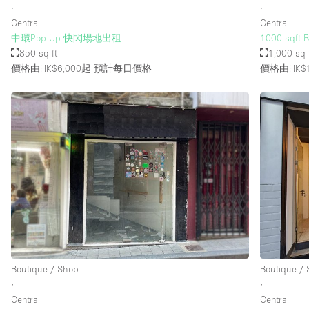
∙
∙
Central
Central
中環Pop-Up 快閃場地出租
1000 sqft B
850 sq ft
1,000 sq 
價格由HK$6,000起
預計每日價格
價格由HK$1
Boutique / Shop
Boutique /
∙
∙
Central
Central