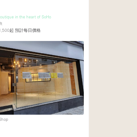
outique in the heart of SoHo
ft
,500起
預計每日價格
 Shop