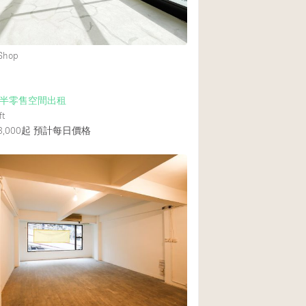
後院
 Shop
商場
樓上
半零售空間出租
ft
,000起
預計每日價格