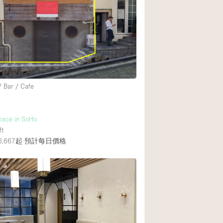
Rooftop
Shop Share
Truck
Warehouse
/ Bar / Cafe
Animals Friendly
Bathroom
pace in SoHo
Concierge
ft
,667起
預計每日價格
Daylight
Elevator
Furniture
Garment Rack
Handicap Accessib