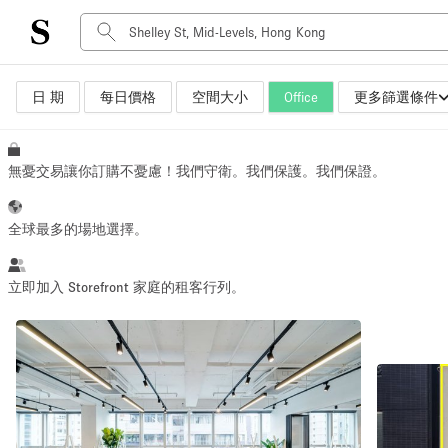
日 期
每日價格
空間大小
Office
更多篩選條件
空間種類
Advertisement Space
Art Gallery
無憂交易讓你訂購不憂慮！我們守衛。我們保護。我們保證。
Boat
Boutique / Shop
全球最多的場地選擇。
Container
Event Space
立即加入 Storefront 家庭的租客行列。
Hall
Mall Shop
Meeting Space
Other