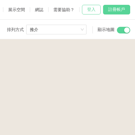
登入
註冊帳戶
展示空間
網誌
需要協助？
排列方式
推介
顯示地圖
 Studio
and
2
4
2
udio
2