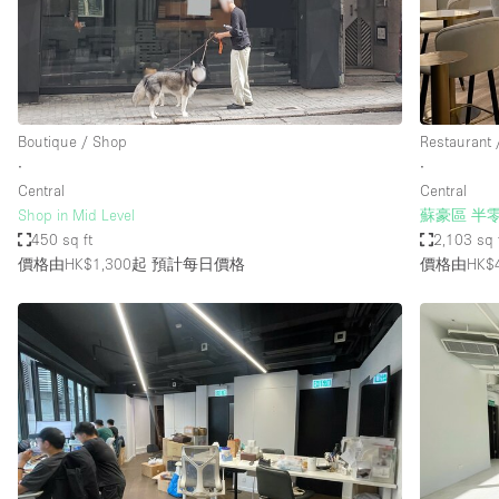
Haussmann Style
Industrial
Kitchen
Lighting
Boutique / Shop
Restaurant 
∙
∙
Living Space
Central
Central
Office Equipment
Shop in Mid Level
蘇豪區 半
450 sq ft
2,103 sq 
Raw
價格由HK$1,300起
預計每日價格
價格由HK$4
Security System
Sound & Video Equipment
Stock Room
Stunning View
Toilets
Whitebox / Minimal