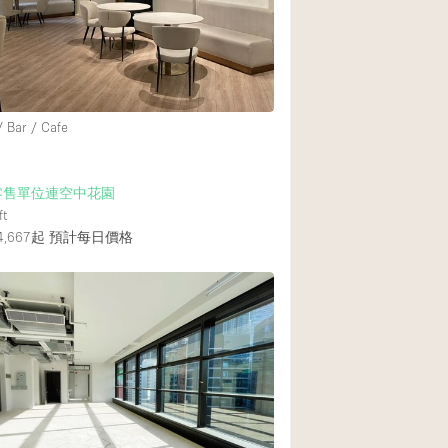
Heating
Internet
Large Door Entran
Liquor Licence
/ Bar / Cafe
Multiple Rooms
Private Parking
零售單位連空中花園
ft
Rooftop / Terrace
,667起
預計每日價格
Smoking Area
Soundproof
Street Level
Terrace
Water Access
Window Display