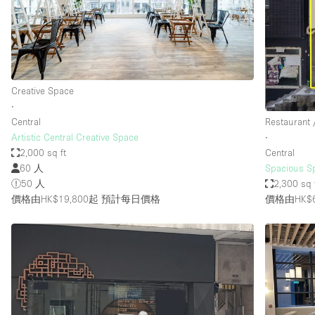
Restaurant / Bar / Cafe
Salon
Stall / Market Stall
Unique Space
Creative Space
∙
Central
Restaurant 
空間特點
Air Conditioning
Artistic Central Creative Space
∙
2,000 sq ft
Central
Bar
60 人
Spacious S
Car Display
50 人
2,300 sq 
價格由HK$19,800起
預計每日價格
價格由HK$6
Counters
Electricity
Fitting Rooms
Garden
Ground Floor