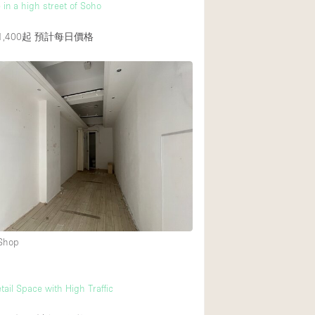
 in a high street of Soho
,400起
預計每日價格
 Shop
ail Space with High Traffic