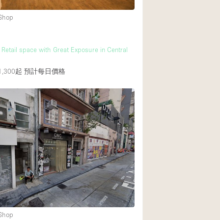
 Shop
etail space with Great Exposure in Central
,300起
預計每日價格
 Shop