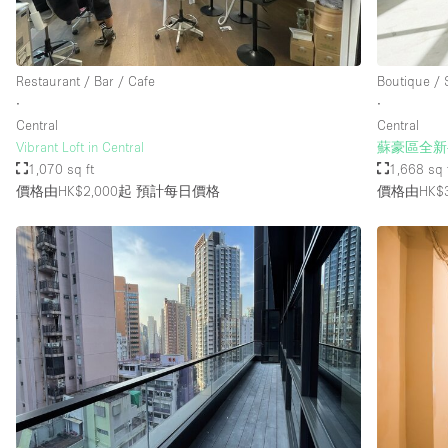
樓層 / 入口
地下室
Restaurant / Bar / Cafe
Boutique /
地面
∙
∙
Central
Central
露台
Vibrant Loft in Central
蘇豪區全新
1,070 sq ft
1,668 sq 
其他
價格由HK$2,000起
預計每日價格
價格由HK$3