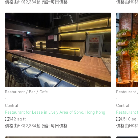
價格由HK$2,334起
預計每日價格
價格由HK$
Restaurant / Bar / Cafe
Restaurant 
∙
∙
Central
Central
Restaurant for Lease in Lively Area of Soho, Hong Kong
Restaurant 
642 sq ft
4,510 sq 
價格由HK$2,334起
預計每日價格
價格由HK$9