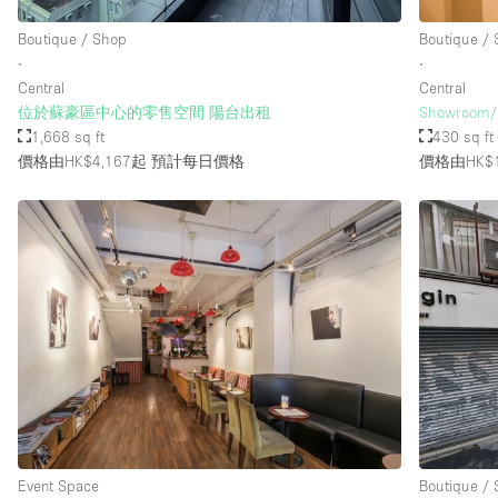
Boutique / Shop
Boutique /
∙
∙
Central
Central
位於蘇豪區中心的零售空間 陽台出租
Showroom/ R
1,668 sq ft
430 sq ft
價格由HK$4,167起
預計每日價格
價格由HK$1
Event Space
Boutique /