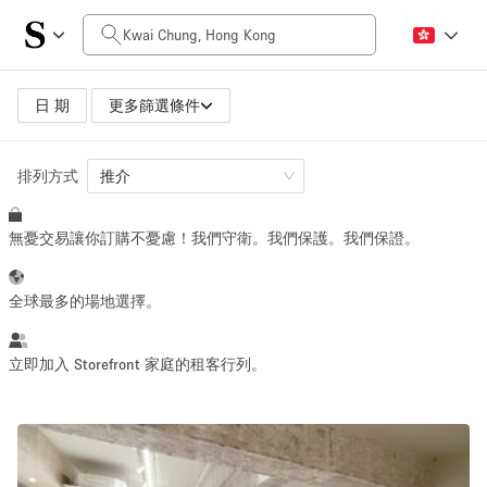
每日價格
HK$0
HK$50,000+
日 期
更多篩選條件
排列方式
空間大小
推介
無憂交易讓你訂購不憂慮！我們守衛。我們保護。我們保證。
100 sq ft
5000+ sq ft
~ 13 people
~ 650 people
全球最多的場地選擇。
活動類型
立即加入 Storefront 家庭的租客行列。
Retail
Showroom
Event
Art
Food