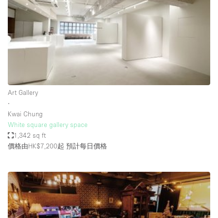
Photo
Conference
Meeting
Office
Shop Share
Shooting
空間種類
Art Gallery
∙
Advertisement Space
Kwai Chung
Apartment / Loft
White square gallery space
1,342 sq ft
Art Gallery
價格由HK$7,200起
預計每日價格
Atelier / Workshop Studio
Boat
Booth / Kiosk / Stand
Boutique / Shop