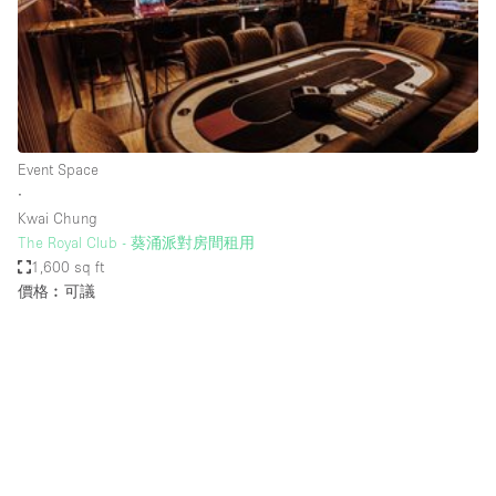
Conference Room
Container
Creative Space
Event Space
Fair / Festival
Event Space
∙
Hall
Kwai Chung
Lobby Space
The Royal Club - 葵涌派對房間租用
1,600 sq ft
Mall Shop
價格︰可議
Mansion / House
Meeting Space
Office Space
Other
Photo / Filming Studio