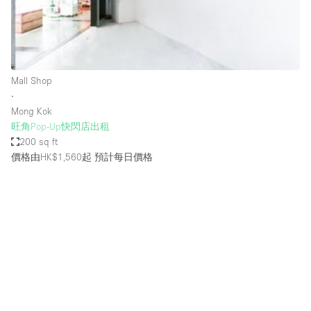
Restaurant / Bar / Cafe
Rooftop
Salon
Shop Share
Mall Shop
∙
Stall / Market Stall
Mong Kok
Truck
旺角Pop-Up快閃店出租
200 sq ft
Unique Space
價格由HK$1,560起
預計每日價格
Warehouse
空間特點
Air Conditioning
Animals Friendly
Bar