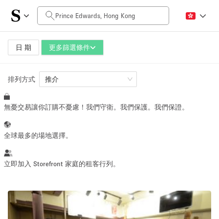
每日價格
HK$0
HK$50,000+
日 期
更多篩選條件
排列方式
空間大小
推介
無憂交易讓你訂購不憂慮！我們守衛。我們保護。我們保證。
100 sq ft
5000+ sq ft
~ 13 people
~ 650 people
全球最多的場地選擇。
活動類型
立即加入 Storefront 家庭的租客行列。
Retail
Showroom
Event
Art
Food