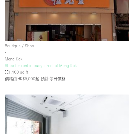
Conference Room
Container
Creative Space
Event Space
Fair / Festival
Boutique / Shop
∙
Hall
Mong Kok
Lobby Space
Shop for rent in busy street of Mong Kok
1,400 sq ft
Mall Shop
價格由HK$5,000起
預計每日價格
Mansion / House
Meeting Space
Office Space
Other
Photo / Filming Studio