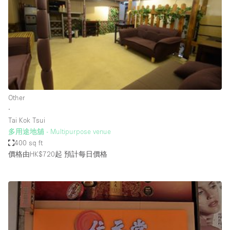
Photo
Conference
Meeting
Office
Shop Share
Shooting
空間種類
Other
∙
Advertisement Space
Tai Kok Tsui
Apartment / Loft
多用途地舖 - Multipurpose venue
400 sq ft
Art Gallery
價格由HK$720起
預計每日價格
Atelier / Workshop Studio
Boat
Booth / Kiosk / Stand
Boutique / Shop