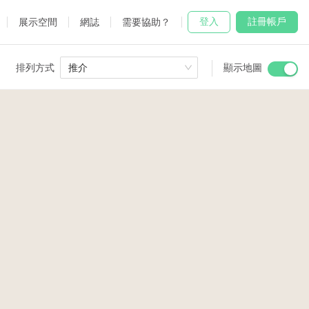
登入
註冊帳戶
展示空間
網誌
需要協助？
排列方式
推介
顯示地圖
 Studio
and
udio