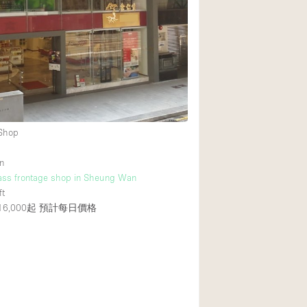
Rooftop
Shop Share
Truck
Warehouse
Animals Friendly
 Shop
Bathroom
n
Concierge
lass frontage shop in Sheung Wan
ft
Daylight
6,000起
預計每日價格
Elevator
Furniture
Garment Rack
Handicap Accessib