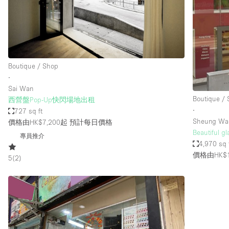
Restaurant / Bar / Cafe
Salon
Stall / Market Stall
Unique Space
Boutique / Shop
∙
Sai Wan
空間特點
Air Conditioning
Boutique /
西營盤Pop-Up快閃場地出租
∙
727 sq ft
Bar
Sheung Wa
價格由HK$7,200起
預計每日價格
Car Display
Beautiful g
專員推介
4,970 sq 
Counters
價格由HK$1
5
(
2
)
Electricity
Fitting Rooms
Garden
Ground Floor