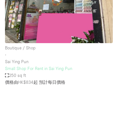
Haussmann Style
Industrial
Kitchen
Lighting
Boutique / Shop
Living Space
∙
Office Equipment
Sai Ying Pun
Small Shop For Rent in Sai Ying Pun
Raw
250 sq ft
Security System
價格由HK$834起
預計每日價格
Sound & Video Equipment
Stock Room
Stunning View
Toilets
Whitebox / Minimal