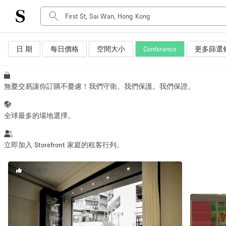
日 期
每日價格
空間大小
Conference
更多篩選
空間種類
Advertisement Space
Art Gallery
無憂交易讓你訂購不憂慮！我們守衛。我們保護。我們保證。
Boat
Boutique / Shop
全球最多的場地選擇。
Container
Event Space
立即加入 Storefront 家庭的租客行列。
Hall
專員推介
Mall Shop
Meeting Space
Other