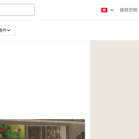
搜尋空間
條件
Apartment / Loft
Atelier / Workshop
Booth / Kiosk / St
Conference Room
Creative Space
Fair / Festival
Lobby Space
Mansion / House
Office Space
Photo / Filming St