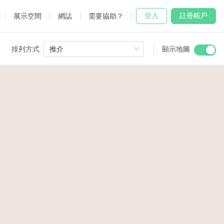
登入
註冊帳戶
展示空間
網誌
需要協助？
排列方式
推介
顯示地圖
 Studio
and
udio