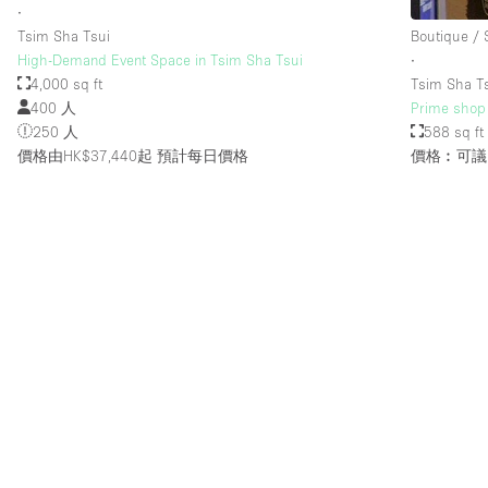
∙
Tsim Sha Tsui
Boutique /
High-Demand Event Space in Tsim Sha Tsui
∙
4,000 sq ft
Tsim Sha T
400 人
Prime shop 
250 人
588 sq ft
價格由HK$37,440起
預計每日價格
價格︰可議