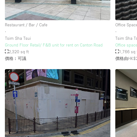
樓層 / 入口
地下室
Restaurant / Bar / Cafe
Office Spac
地面
∙
∙
Tsim Sha Tsui
Tsim Sha T
露台
Ground Floor Retail/ F&B unit for rent on Canton Road
Office spac
2,320 sq ft
1,766 sq 
其他
價格︰可議
價格由HK$2