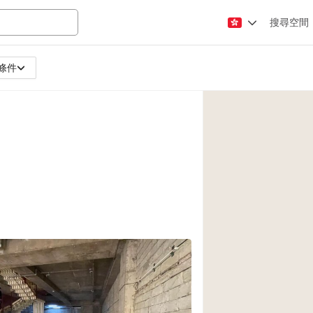
搜尋空間
條件
Apartment / Loft
Atelier / Workshop
Booth / Kiosk / St
Conference Room
Creative Space
Fair / Festival
Lobby Space
Mansion / House
Office Space
Photo / Filming St