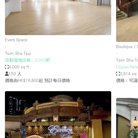
Restaurant / Bar / Cafe
Salon
Stall / Market Stall
Unique Space
Event Space
∙
Boutique /
Tsim Sha Tsui
∙
空間特點
Air Conditioning
活動場地出租，4,000呎
Tsim Sha T
4,000 sq ft
Duplex Reta
Bar
150 人
3,814 sq 
Car Display
價格由HK$16,800起
預計每日價格
價格︰可議
Counters
Electricity
Fitting Rooms
Garden
Ground Floor