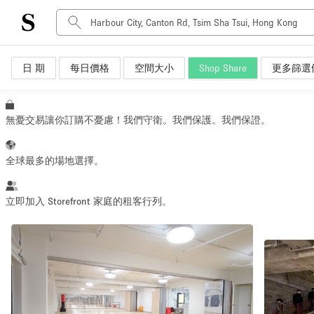
日 期
每日價格
空間大小
Shop Share
更多篩選
空間種類
Advertisement Space
Art Gallery
無憂交易讓你訂購不憂慮！我們守衛。我們保護。我們保證。
Boat
Boutique / Shop
全球最多的場地選擇。
Container
Event Space
立即加入 Storefront 家庭的租客行列。
Hall
Mall Shop
Meeting Space
Other