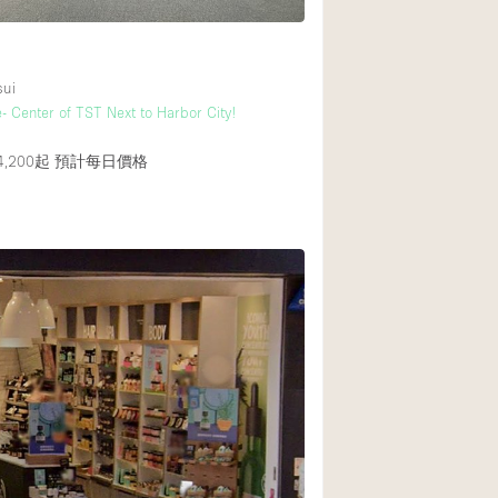
sui
- Center of TST Next to Harbor City!
,200起
預計每日價格