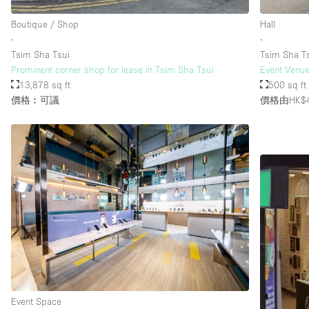
Boutique / Shop
Hall
∙
∙
Tsim Sha Tsui
Tsim Sha T
Prominent corner shop for lease in Tsim Sha Tsui
Event Venue
13,878 sq ft
500 sq ft
價格︰可議
價格由HK$4
Event Space