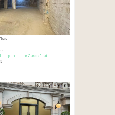
Rooftop
Shop Share
Truck
Warehouse
 Shop
Animals Friendly
sui
il shop for rent on Canton Road
Bathroom
ft
Concierge
Daylight
Elevator
Furniture
Garment Rack
Handicap Accessib