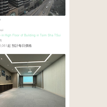
後院
e
商場
sui
樓上
e in High Floor of Building in Tsim Sha TSui
ft
,061起
預計每日價格