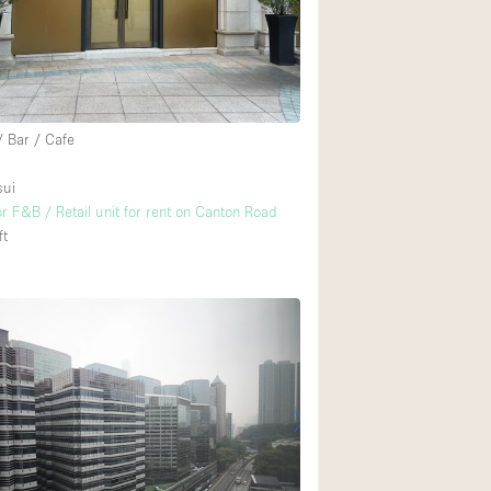
Heating
Internet
Large Door Entran
Liquor Licence
/ Bar / Cafe
Multiple Rooms
sui
Private Parking
r F&B / Retail unit for rent on Canton Road
ft
Rooftop / Terrace
Smoking Area
Soundproof
Street Level
Terrace
Water Access
Window Display