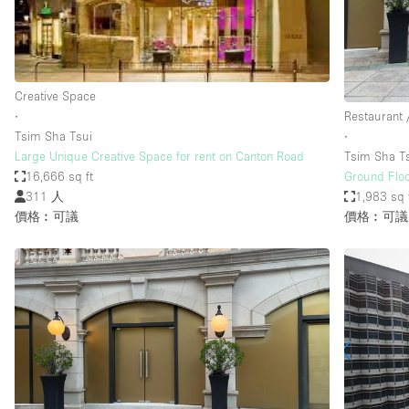
Haussmann Style
Industrial
Kitchen
Creative Space
Lighting
∙
Restaurant 
Tsim Sha Tsui
∙
Living Space
Large Unique Creative Space for rent on Canton Road
Tsim Sha T
Office Equipment
16,666 sq ft
Ground Floo
311 人
1,983 sq 
Raw
價格︰可議
價格︰可議
Security System
Sound & Video Equipment
Stock Room
Stunning View
Toilets
Whitebox / Minimal