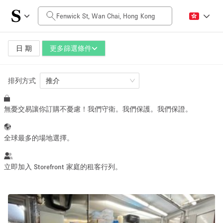
每日價格
HK$0
HK$50,000+
日 期
更多篩選條件
排列方式
空間大小
推介
無憂交易讓你訂購不憂慮！我們守衛。我們保護。我們保證。
100 sq ft
5000+ sq ft
~ 13 people
~ 650 people
全球最多的場地選擇。
活動類型
立即加入 Storefront 家庭的租客行列。
Retail
Showroom
Event
Art
Food