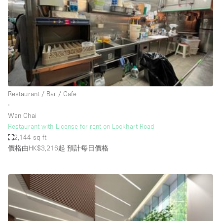
Photo
Conference
Meeting
Office
Shop Share
Shooting
空間種類
Restaurant / Bar / Cafe
∙
Advertisement Space
Wan Chai
Apartment / Loft
Restaurant with License for rent on Lockhart Road
2,144 sq ft
Art Gallery
價格由HK$3,216起
預計每日價格
Atelier / Workshop Studio
Boat
Booth / Kiosk / Stand
Boutique / Shop