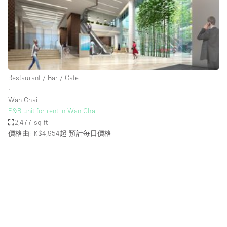
Conference Room
Container
Creative Space
Event Space
Fair / Festival
Restaurant / Bar / Cafe
∙
Hall
Wan Chai
Lobby Space
F&B unit for rent in Wan Chai
2,477 sq ft
Mall Shop
價格由HK$4,954起
預計每日價格
Mansion / House
Meeting Space
Office Space
Other
Photo / Filming Studio