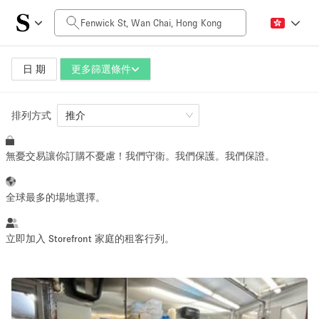
每日價格
HK$0
HK$50,000+
日 期
更多篩選條件
排列方式
空間大小
推介
無憂交易讓你訂購不憂慮！我們守衛。我們保護。我們保證。
100 sq ft
5000+ sq ft
~ 13 people
~ 650 people
全球最多的場地選擇。
活動類型
立即加入 Storefront 家庭的租客行列。
Retail
Showroom
Event
Art
Food