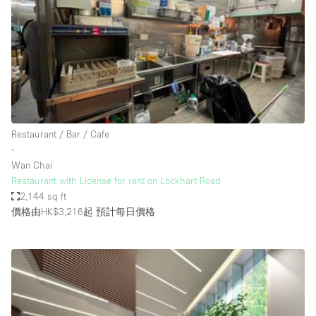
Photo
Conference
Meeting
Office
Shop Share
Shooting
空間種類
Restaurant / Bar / Cafe
∙
Advertisement Space
Wan Chai
Apartment / Loft
Restaurant with License for rent on Lockhart Road
2,144 sq ft
Art Gallery
價格由HK$3,216起
預計每日價格
Atelier / Workshop Studio
Boat
Booth / Kiosk / Stand
Boutique / Shop