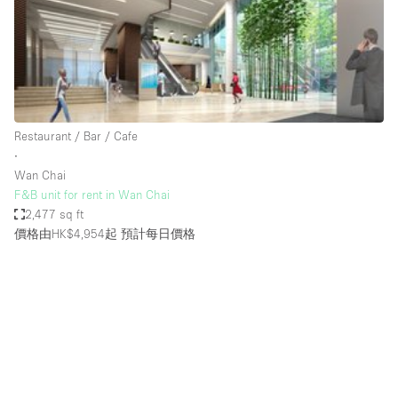
Conference Room
Container
Creative Space
Event Space
Fair / Festival
Restaurant / Bar / Cafe
∙
Hall
Wan Chai
Lobby Space
F&B unit for rent in Wan Chai
2,477 sq ft
Mall Shop
價格由HK$4,954起
預計每日價格
Mansion / House
Meeting Space
Office Space
Other
Photo / Filming Studio