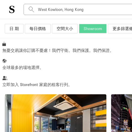
日 期
每日價格
空間大小
Showroom
更多篩選
空間種類
Advertisement Space
Art Gallery
無憂交易讓你訂購不憂慮！我們守衛。我們保護。我們保證。
Boat
Boutique / Shop
全球最多的場地選擇。
Container
Event Space
立即加入 Storefront 家庭的租客行列。
Hall
Mall Shop
Meeting Space
Other