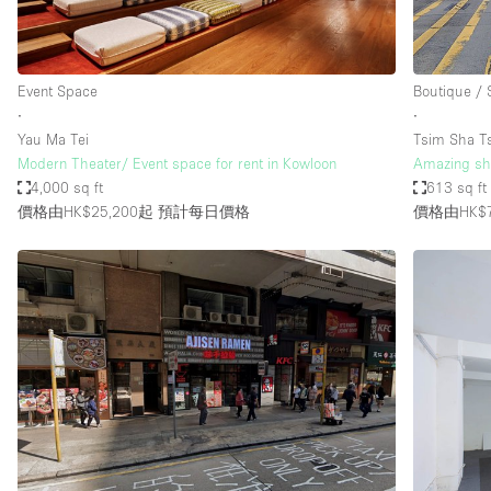
Haussmann Style
Industrial
Event Space
Boutique /
Kitchen
∙
∙
Lighting
Yau Ma Tei
Tsim Sha T
Modern Theater/ Event space for rent in Kowloon
Amazing sho
Living Space
4,000 sq ft
613 sq ft
Office Equipment
價格由HK$25,200起
預計每日價格
價格由HK$7
Raw
Security System
Sound & Video Equipment
Stock Room
Stunning View
Toilets
Whitebox / Minimal