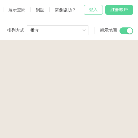
登入
註冊帳戶
展示空間
網誌
需要協助？
排列方式
推介
顯示地圖
 Studio
and
4
7
9
udio