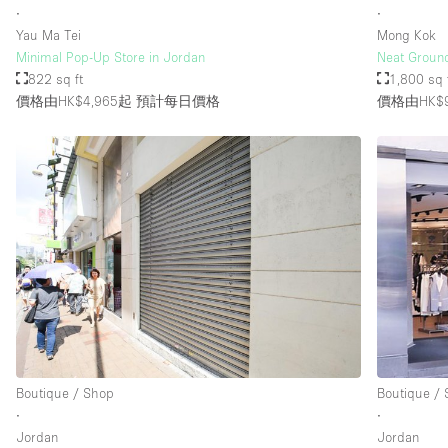
∙
∙
Yau Ma Tei
Mong Kok
Minimal Pop-Up Store in Jordan
Neat Ground
822 sq ft
1,800 sq 
價格由HK$4,965起
預計每日價格
價格由HK$9
Boutique / Shop
Boutique /
∙
∙
Jordan
Jordan