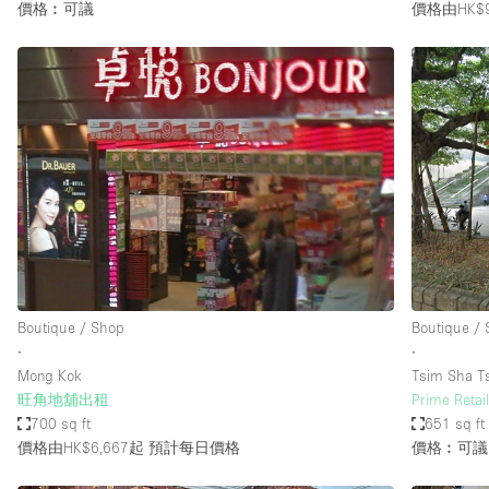
價格︰可議
價格由HK$9
Boutique / Shop
Boutique /
∙
∙
Mong Kok
Tsim Sha T
旺角地舖出租
Prime Retail
700 sq ft
651 sq ft
價格由HK$6,667起
預計每日價格
價格︰可議