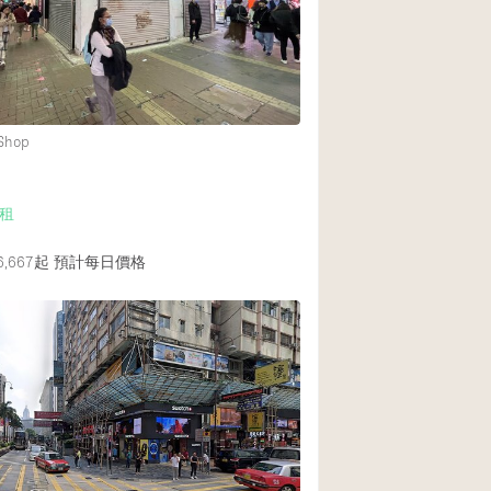
Rooftop
Shop Share
Truck
Warehouse
 Shop
Animals Friendly
租
Bathroom
,667起
預計每日價格
Concierge
Daylight
Elevator
Furniture
Garment Rack
Handicap Accessib