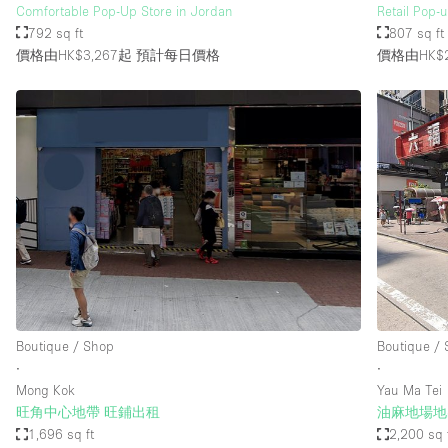
Comfortable Pop-Up Store in Jordan
Retail Pop-
792 sq ft
807 sq ft
價格由HK$3,267起
預計每日價格
價格由HK$2
Boutique / Shop
Boutique /
∙
∙
Mong Kok
Yau Ma Tei
旺角中心地帶 旺鋪出租
油麻地場地
1,696 sq ft
2,200 sq 