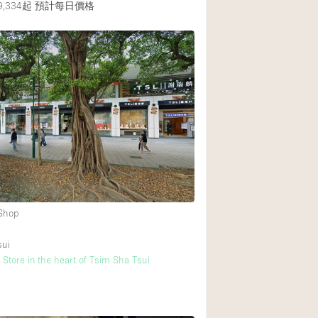
,334起
預計每日價格
 Shop
sui
 Store in the heart of Tsim Sha Tsui