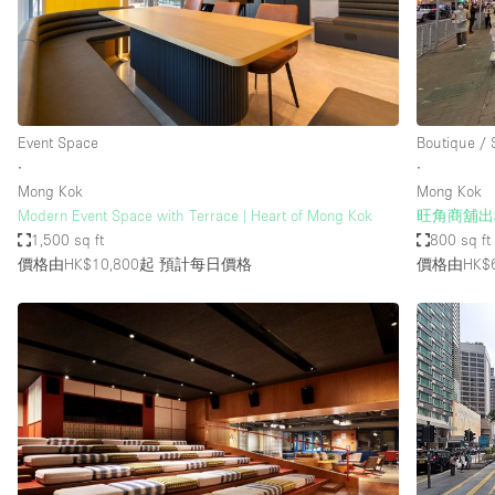
Restaurant / Bar / Cafe
Salon
Stall / Market Stall
Unique Space
Event Space
Boutique /
∙
∙
Mong Kok
Mong Kok
空間特點
Air Conditioning
Modern Event Space with Terrace | Heart of Mong Kok
旺角商舖出
1,500 sq ft
800 sq ft
Bar
價格由HK$10,800起
預計每日價格
價格由HK$6
Car Display
Counters
Electricity
Fitting Rooms
Garden
Ground Floor