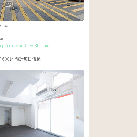
Heating
Internet
 Shop
Large Door Entran
Liquor Licence
sui
p for rent in Tsim Sha Tsui
Multiple Rooms
Private Parking
,600起
預計每日價格
Rooftop / Terrace
Smoking Area
Soundproof
Street Level
Terrace
Water Access
Window Display