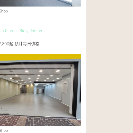
 Shop
後院
商場
p Store in Busy Jordan
樓上
,800起
預計每日價格
 Shop