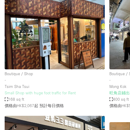
Boutique / Shop
Boutique /
∙
∙
Tsim Sha Tsui
Mong Kok
Small Shop with huge foot traffic for Rent
旺角店鋪出
168 sq ft
400 sq ft
價格由HK$2,067起
預計每日價格
價格由HK$5