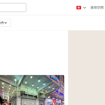
搜尋空間
條件
Apartment / Loft
Atelier / Workshop
Booth / Kiosk / St
Conference Room
Creative Space
Fair / Festival
Lobby Space
Mansion / House
Office Space
Photo / Filming St