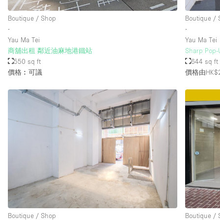
Boutique / Shop
Boutique /
∙
∙
樓層 / 入口
地下室
Yau Ma Tei
Yau Ma Tei
地面
商舖出租 鄰近油麻地港鐵站
Sharp Pop-U
550 sq ft
644 sq ft
露台
價格︰可議
價格由HK$2
其他
Boutique / Shop
Boutique /