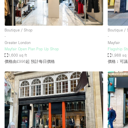
Haussmann Style
Industrial
Kitchen
Boutique / Shop
Boutique /
Lighting
∙
∙
Greater London
Mayfair
Living Space
Mayfair Open Plan Pop Up Shop
Flagship St
Office Equipment
1,600 sq ft
1,988 sq 
價格由£996起
預計每日價格
價格︰可議
Raw
Security System
Sound & Video Equipment
Stock Room
Stunning View
Toilets
Whitebox / Minimal