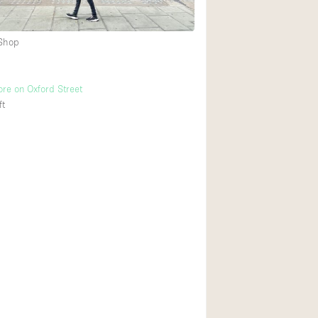
 Shop
後院
商場
ore on Oxford Street
樓上
ft