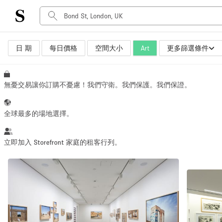
日 期
每日價格
空間大小
Art
更多篩選條件
空間種類
Advertisement Space
Art Gallery
無憂交易讓你訂購不憂慮！我們守衛。我們保護。我們保證。
Boat
Boutique / Shop
全球最多的場地選擇。
Container
Event Space
立即加入 Storefront 家庭的租客行列。
Hall
Mall Shop
Meeting Space
Other