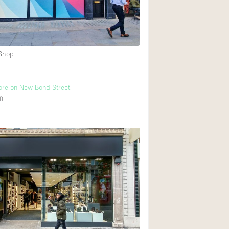
Heating
Internet
Large Door Entran
 Shop
Liquor Licence
Multiple Rooms
ore on New Bond Street
Private Parking
ft
Rooftop / Terrace
Smoking Area
Soundproof
Street Level
Terrace
Water Access
Window Display