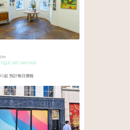
Rooftop
Shop Share
Truck
Warehouse
Animals Friendly
ndon
TIQUE ART MAYFAIR
Bathroom
Concierge
40起
預計每日價格
Daylight
Elevator
Furniture
Garment Rack
Handicap Accessib