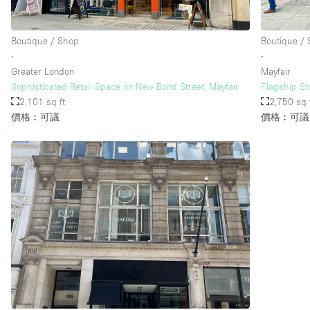
Boutique / Shop
Boutique /
樓層 / 入口
地下室
∙
∙
地面
Greater London
Mayfair
Sophisticated Retail Space on New Bond Street, Mayfair
Flagship St
露台
2,101 sq ft
2,750 sq 
價格︰可議
價格︰可議
其他