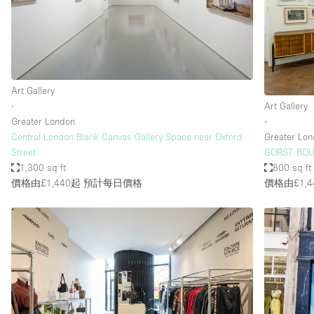
Restaurant / Bar / Cafe
Salon
Stall / Market Stall
Unique Space
Art Gallery
∙
Art Gallery
Greater London
∙
空間特點
Air Conditioning
Central London Blank Canvas Gallery Space near Oxford
Greater Lo
Street
GORST BOU
Bar
1,300 sq ft
800 sq ft
Car Display
價格由£1,440起
預計每日價格
價格由£1,4
Counters
Electricity
Fitting Rooms
Garden
Ground Floor