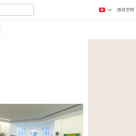
搜尋空間
Apartment / Loft
Atelier / Workshop
Booth / Kiosk / St
Conference Room
Creative Space
Fair / Festival
Lobby Space
Mansion / House
Office Space
Photo / Filming St