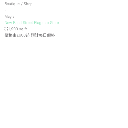
Boutique / Shop
∙
Mayfair
New Bond Street Flagship Store
1,900 sq ft
價格由£600起
預計每日價格