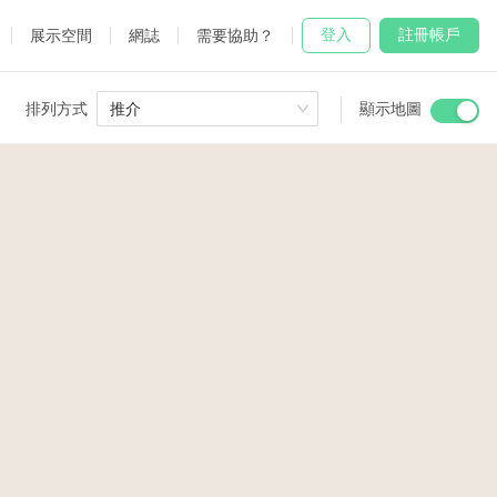
登入
註冊帳戶
展示空間
網誌
需要協助？
排列方式
推介
顯示地圖
 Studio
and
udio