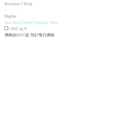
Boutique / Shop
∙
Mayfair
New Bond Street Flagship Store
1,900 sq ft
價格由£600起
預計每日價格