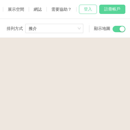
登入
註冊帳戶
展示空間
網誌
需要協助？
排列方式
推介
顯示地圖
 Studio
and
udio