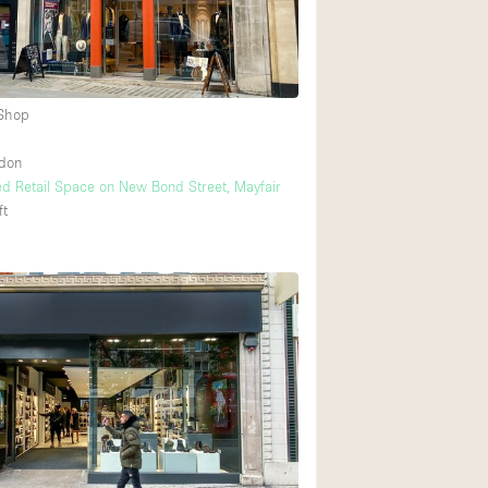
Heating
Internet
Large Door Entran
 Shop
Liquor Licence
ndon
Multiple Rooms
ed Retail Space on New Bond Street, Mayfair
Private Parking
ft
Rooftop / Terrace
Smoking Area
Soundproof
Street Level
Terrace
Water Access
Window Display