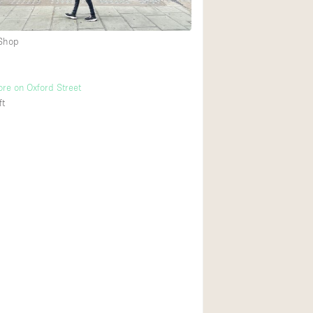
 Shop
後院
商場
ore on Oxford Street
樓上
ft