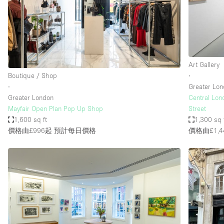
Restaurant / Bar / Cafe
Salon
Stall / Market Stall
Unique Space
Art Gallery
Boutique / Shop
∙
∙
Greater Lo
空間特點
Air Conditioning
Greater London
Central Lon
Mayfair Open Plan Pop Up Shop
Street
Bar
1,600 sq ft
1,300 sq 
Car Display
價格由£996起
預計每日價格
價格由£1,4
Counters
Electricity
Fitting Rooms
Garden
Ground Floor