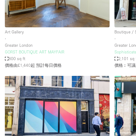
Haussmann Style
Industrial
Kitchen
Art Gallery
Boutique /
Lighting
∙
∙
Greater London
Greater Lo
Living Space
GORST BOUTIQUE ART MAYFAIR
Sophisticat
Office Equipment
800 sq ft
2,101 sq 
價格由£1,440起
預計每日價格
價格︰可議
Raw
Security System
Sound & Video Equipment
Stock Room
Stunning View
Toilets
Whitebox / Minimal