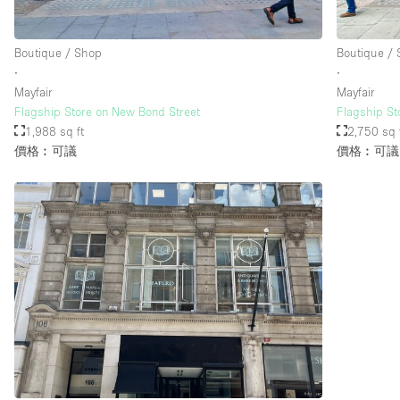
Boutique / Shop
Boutique /
樓層 / 入口
地下室
∙
∙
地面
Mayfair
Mayfair
Flagship Store on New Bond Street
Flagship St
露台
1,988 sq ft
2,750 sq 
價格︰可議
價格︰可議
其他