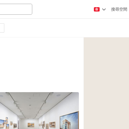
搜尋空間
Apartment / Loft
Atelier / Workshop
Booth / Kiosk / St
Conference Room
Creative Space
Fair / Festival
Lobby Space
Mansion / House
Office Space
Photo / Filming St