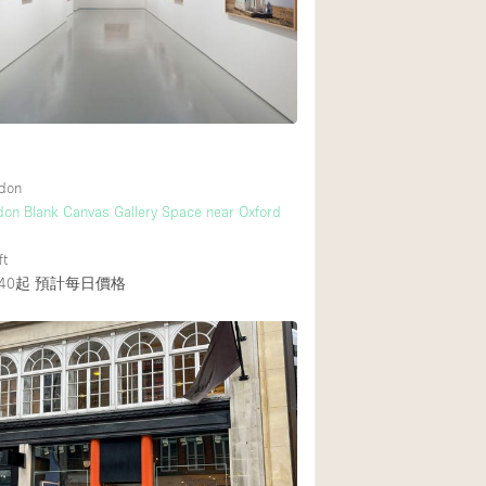
Rooftop
Shop Share
Truck
Warehouse
ndon
Animals Friendly
don Blank Canvas Gallery Space near Oxford
Bathroom
ft
Concierge
40起
預計每日價格
Daylight
Elevator
Furniture
Garment Rack
Handicap Accessib