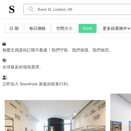
日 期
每日價格
空間大小
Event
更多篩選條件
空間種類
Advertisement Space
Art Gallery
無憂交易讓你訂購不憂慮！我們守衛。我們保護。我們保證。
Boat
Boutique / Shop
全球最多的場地選擇。
Container
Event Space
立即加入 Storefront 家庭的租客行列。
Hall
Mall Shop
Meeting Space
Other