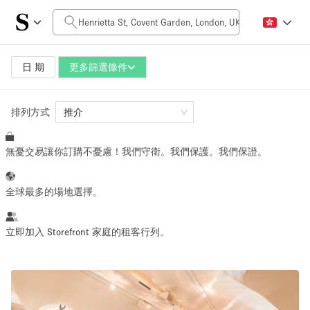
每日價格
£0
£5,000+
日 期
更多篩選條件
排列方式
空間大小
推介
無憂交易讓你訂購不憂慮！我們守衛。我們保護。我們保證。
100 sq ft
5000+ sq ft
~ 13 people
~ 650 people
全球最多的場地選擇。
活動類型
立即加入 Storefront 家庭的租客行列。
Retail
Showroom
Event
Art
Food