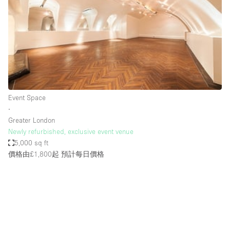
Photo
Conference
Meeting
Office
Shop Share
Shooting
空間種類
Event Space
∙
Advertisement Space
Greater London
Apartment / Loft
Newly refurbished, exclusive event venue
5,000 sq ft
Art Gallery
價格由£1,800起
預計每日價格
Atelier / Workshop Studio
Boat
Booth / Kiosk / Stand
Boutique / Shop