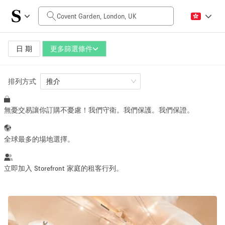
每日價格
£0
£5,000+
日 期
更多篩選條件
排列方式
空間大小
推介
無憂交易讓你訂購不憂慮！我們守衛。我們保護。我們保證。
100 sq ft
5000+ sq ft
~ 13 people
~ 650 people
全球最多的場地選擇。
活動類型
立即加入 Storefront 家庭的租客行列。
Retail
Showroom
Event
Art
Food