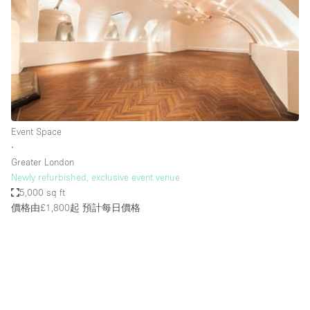
Photo
Conference
Meeting
Office
Shop Share
Shooting
空間種類
Event Space
∙
Advertisement Space
Greater London
Apartment / Loft
Newly refurbished, exclusive event venue
5,000 sq ft
Art Gallery
價格由£1,800起
預計每日價格
Atelier / Workshop Studio
Boat
Booth / Kiosk / Stand
Boutique / Shop