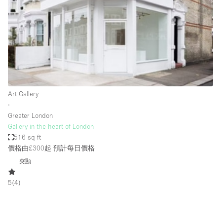
Photo
Conference
Meeting
Office
Shop Share
Shooting
空間種類
Art Gallery
∙
Advertisement Space
Greater London
Apartment / Loft
Gallery in the heart of London
516 sq ft
Art Gallery
價格由£300起
預計每日價格
Atelier / Workshop Studio
突顯
Boat
5
(
4
)
Booth / Kiosk / Stand
Boutique / Shop