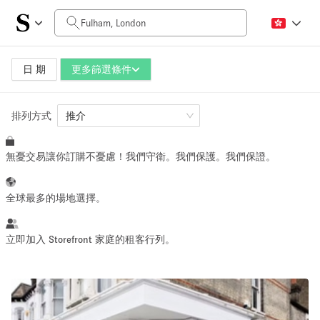
每日價格
£0
£5,000+
日 期
更多篩選條件
排列方式
空間大小
推介
無憂交易讓你訂購不憂慮！我們守衛。我們保護。我們保證。
100 sq ft
5000+ sq ft
~ 13 people
~ 650 people
全球最多的場地選擇。
活動類型
立即加入 Storefront 家庭的租客行列。
Retail
Showroom
Event
Art
Food