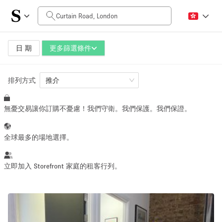
每日價格
£0
£5,000+
日 期
更多篩選條件
排列方式
空間大小
推介
無憂交易讓你訂購不憂慮！我們守衛。我們保護。我們保證。
100 sq ft
5000+ sq ft
~ 13 people
~ 650 people
全球最多的場地選擇。
活動類型
立即加入 Storefront 家庭的租客行列。
Retail
Showroom
Event
Art
Food