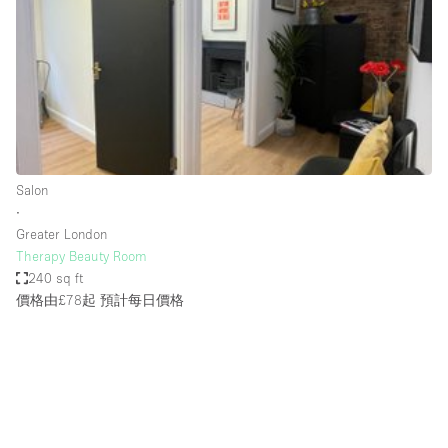
Photo
Conference
Meeting
Office
Shop Share
Shooting
空間種類
Salon
∙
Advertisement Space
Greater London
Apartment / Loft
Therapy Beauty Room
240 sq ft
Art Gallery
價格由£78起
預計每日價格
Atelier / Workshop Studio
Boat
Booth / Kiosk / Stand
Boutique / Shop