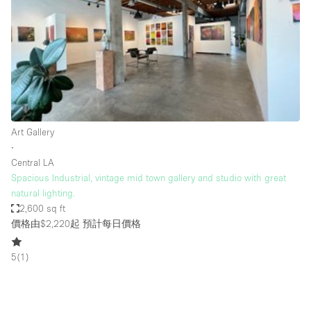
Photo
Conference
Meeting
Office
Shop Share
Shooting
空間種類
Art Gallery
∙
Advertisement Space
Central LA
Apartment / Loft
Spacious Industrial, vintage mid town gallery and studio with great
natural lighting.
Art Gallery
2,600 sq ft
Atelier / Workshop Studio
價格由$2,220起
預計每日價格
Boat
5
(
1
)
Booth / Kiosk / Stand
Boutique / Shop