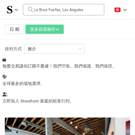
每日價格
$0
$5,000+
日 期
更多篩選條件
排列方式
空間大小
推介
無憂交易讓你訂購不憂慮！我們守衛。我們保護。我們保證。
100 sq ft
5000+ sq ft
~ 13 people
~ 650 people
全球最多的場地選擇。
活動類型
立即加入 Storefront 家庭的租客行列。
Retail
Showroom
Event
Art
Food