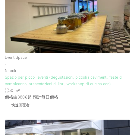
Photo
Conference
Meeting
Office
Shop Share
Shooting
空間種類
Event Space
∙
Advertisement Space
Napoli
Apartment / Loft
Spazio per piccoli eventi (degustazioni, piccoli ricevimenti, feste di
compleanno, presentazioni di libri, workshop di cucina ecc)
Art Gallery
50 m²
Atelier / Workshop Studio
價格由360€起
預計每日價格
快速回覆者
Boat
Booth / Kiosk / Stand
Boutique / Shop