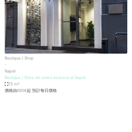
Conference Room
Container
Creative Space
Event Space
Fair / Festival
Hall
Boutique / Shop
Lobby Space
∙
Napoli
Mall Shop
Boutique / Store nel centro esclusivo di Napoli
Mansion / House
75 m²
價格由660€起
預計每日價格
Meeting Space
Office Space
Other
Photo / Filming Studio