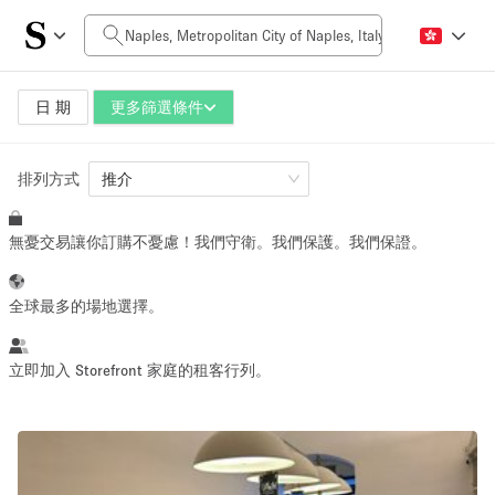
每日價格
0€
5.000€+
日 期
更多篩選條件
排列方式
空間大小
推介
無憂交易讓你訂購不憂慮！我們守衛。我們保護。我們保證。
10 m²
500+ m²
~ 13 people
~ 650 people
全球最多的場地選擇。
活動類型
立即加入 Storefront 家庭的租客行列。
Retail
Showroom
Event
Art
Food