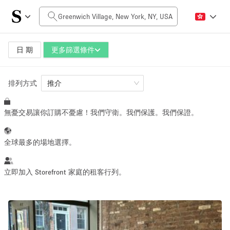
每日價格
$0
$5,000+
日 期
更多篩選條件
排列方式
空間大小
推介
無憂交易讓你訂購不憂慮！我們守衛。我們保護。我們保證。
100 sq ft
5000+ sq ft
~ 13 people
~ 650 people
全球最多的場地選擇。
活動類型
立即加入 Storefront 家庭的租客行列。
Retail
Showroom
Event
Art
Food