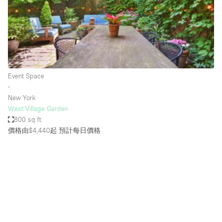
Conference Room
Container
Creative Space
Event Space
Fair / Festival
Event Space
∙
Hall
New York
Lobby Space
West Village Garden
800 sq ft
Mall Shop
價格由$4,440起
預計每日價格
Mansion / House
Meeting Space
Office Space
Other
Photo / Filming Studio