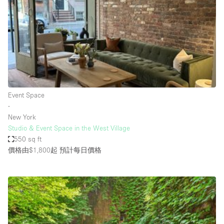
Photo
Conference
Meeting
Office
Shop Share
Shooting
空間種類
Event Space
∙
Advertisement Space
New York
Apartment / Loft
Studio & Event Space in the West Village
550 sq ft
Art Gallery
價格由$1,800起
預計每日價格
Atelier / Workshop Studio
Boat
Booth / Kiosk / Stand
Boutique / Shop