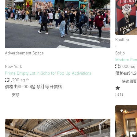
Restaurant / Bar / Cafe
Salon
Stall / Market Stall
Unique Space
Rooftop
∙
Advertisement Space
SoHo
空間特點
Air Conditioning
∙
Modern Pen
New York
3,000 sq 
Bar
Prime Empty Lot in Soho for Pop Up Activations
價格由$4,2
Car Display
1,200 sq ft
快速回覆
價格由$9,000起
預計每日價格
Counters
5
(
1
)
突顯
Electricity
Fitting Rooms
快速回
Garden
最新
Ground Floor