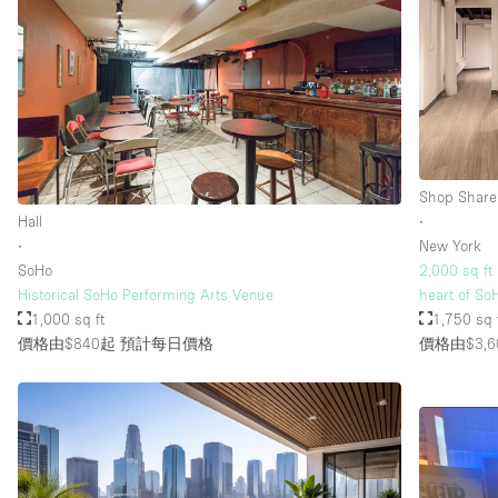
樓層 / 入口
地下室
地面
露台
其他
Shop Share
Hall
∙
∙
New York
SoHo
2,000 sq ft 
Historical SoHo Performing Arts Venue
heart of So
1,000 sq ft
1,750 sq 
價格由$840起
預計每日價格
價格由$3,6