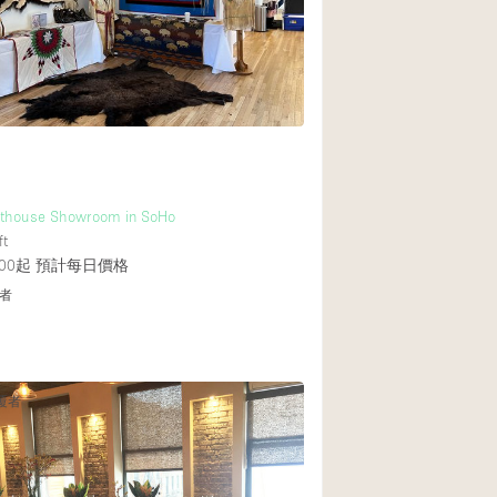
Rooftop
Shop Share
Truck
Warehouse
Animals Friendly
thouse Showroom in SoHo
ft
Bathroom
00起
預計每日價格
Concierge
者
Daylight
Elevator
Furniture
覆者
Garment Rack
Handicap Accessib