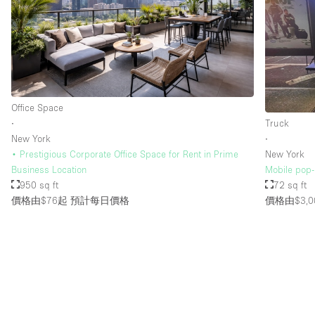
Office Space
∙
Truck
New York
∙
• Prestigious Corporate Office Space for Rent in Prime
New York
Business Location
Mobile pop-
950 sq ft
72 sq ft
價格由$76起
預計每日價格
價格由$3,0