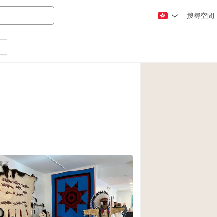
搜尋空間
Apartment / Loft
Atelier / Workshop
Booth / Kiosk / St
Conference Room
Creative Space
Fair / Festival
Lobby Space
覆者
Mansion / House
Office Space
Photo / Filming St