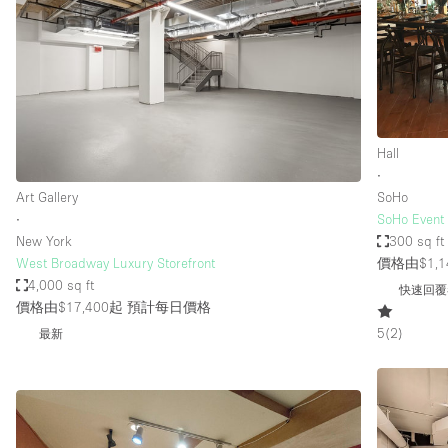
Haussmann Style
Industrial
Kitchen
Lighting
Hall
Living Space
∙
Office Equipment
Art Gallery
SoHo
∙
SoHo Event
Raw
New York
300 sq ft
Security System
West Broadway Luxury Storefront
價格由$1,1
4,000 sq ft
快速回覆
Sound & Video Equipment
價格由$17,400起
預計每日價格
Stock Room
5
(
2
)
最新
Stunning View
Toilets
Whitebox / Minimal