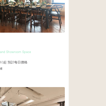
Heating
Internet
Large Door Entran
Liquor Licence
Multiple Rooms
Private Parking
 and Showroom Space
Rooftop / Terrace
Smoking Area
40起
預計每日價格
者
Soundproof
Street Level
Terrace
Water Access
Window Display