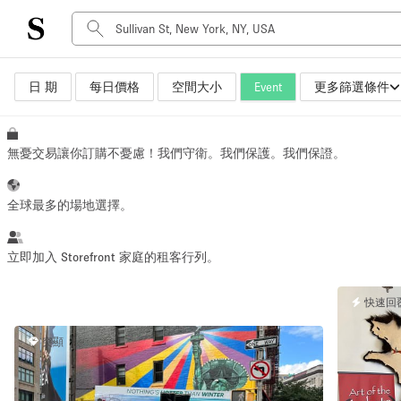
日 期
每日價格
空間大小
Event
更多篩選條件
空間種類
Advertisement Space
Art Gallery
無憂交易讓你訂購不憂慮！我們守衛。我們保護。我們保證。
Boat
Boutique / Shop
全球最多的場地選擇。
Container
Event Space
立即加入 Storefront 家庭的租客行列。
Hall
快速回
Mall Shop
Meeting Space
突顯
Other