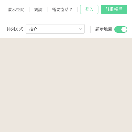
登入
註冊帳戶
展示空間
網誌
需要協助？
排列方式
推介
顯示地圖
 Studio
and
2
udio