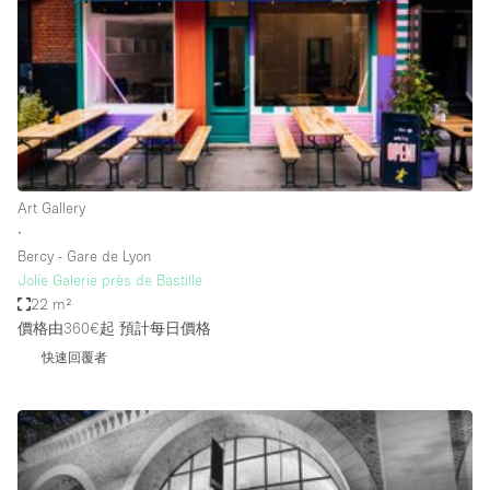
Photo
Conference
Meeting
Office
Shop Share
Shooting
空間種類
Art Gallery
∙
Advertisement Space
Bercy - Gare de Lyon
Apartment / Loft
Jolie Galerie près de Bastille
22 m²
Art Gallery
價格由360€起
預計每日價格
Atelier / Workshop Studio
快速回覆者
Boat
Booth / Kiosk / Stand
Boutique / Shop