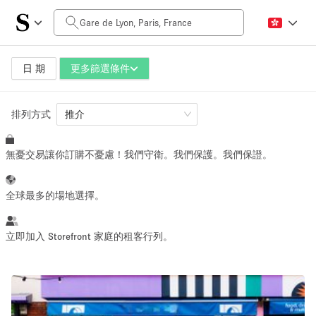
每日價格
0€
5.000€+
日 期
更多篩選條件
排列方式
空間大小
推介
無憂交易讓你訂購不憂慮！我們守衛。我們保護。我們保證。
10 m²
500+ m²
~ 13 people
~ 650 people
全球最多的場地選擇。
活動類型
立即加入 Storefront 家庭的租客行列。
Retail
Showroom
Event
Art
Food