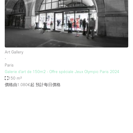
Conference Room
Container
Creative Space
Event Space
Fair / Festival
Art Gallery
Hall
∙
Lobby Space
Paris
Galerie d'art de 150m2 - Offre spéciale Jeux Olympic Paris 2024
Mall Shop
150 m²
Mansion / House
價格由1.080€起
預計每日價格
Meeting Space
Office Space
Other
Photo / Filming Studio