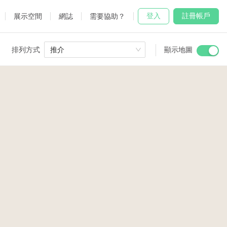
登入
註冊帳戶
展示空間
網誌
需要協助？
排列方式
推介
顯示地圖
 Studio
and
udio