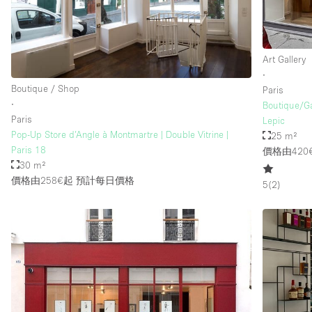
樓層 / 入口
地下室
Art Gallery
地面
∙
Boutique / Shop
Paris
露台
∙
Boutique/G
其他
Paris
Lepic
Pop-Up Store d’Angle à Montmartre | Double Vitrine |
25 m²
Paris 18
價格由420
30 m²
價格由258€起
預計每日價格
5
(
2
)