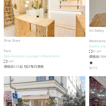
Restaurant / Bar / Cafe
Salon
Stall / Market Stall
Unique Space
Art Gallery
∙
Shop Share
Montmartre
空間特點
Air Conditioning
∙
Espace pop
Paris
41 m²
Bar
Belle boutique à partager à Montmartre
價格由168
Car Display
8 m²
價格由52€起
預計每日價格
5
(
11
)
Counters
Electricity
Fitting Rooms
Garden
Ground Floor