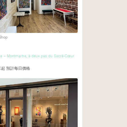
Heating
Internet
Large Door Entran
Liquor Licence
 Shop
Multiple Rooms
Private Parking
re – Montmartre, à deux pas du Sacré-Cœur
Rooftop / Terrace
€起
預計每日價格
Smoking Area
Soundproof
Street Level
Terrace
Water Access
Window Display