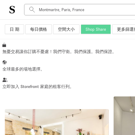
日 期
每日價格
空間大小
Shop Share
更多篩選
空間種類
Advertisement Space
Art Gallery
無憂交易讓你訂購不憂慮！我們守衛。我們保護。我們保證。
Boat
Boutique / Shop
全球最多的場地選擇。
Container
Event Space
立即加入 Storefront 家庭的租客行列。
Hall
Mall Shop
Meeting Space
Other