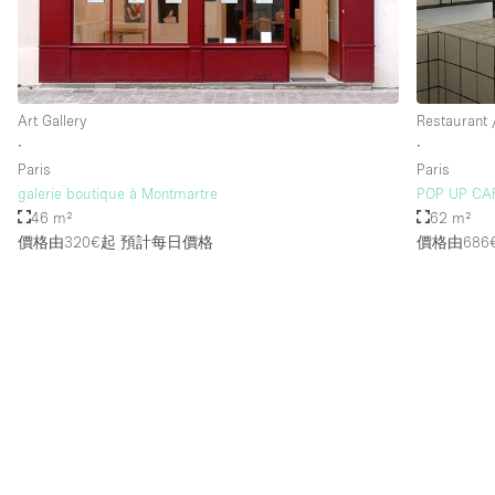
Art Gallery
Restaurant 
∙
∙
Paris
Paris
galerie boutique à Montmartre
POP UP CA
46 m²
62 m²
價格由320€起
預計每日價格
價格由686