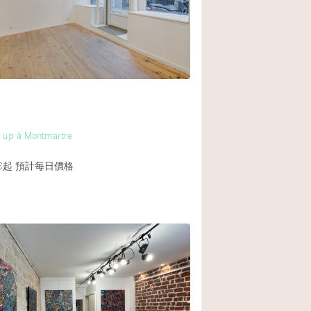
Rooftop
Shop Share
Truck
Warehouse
Animals Friendly
 up à Montmartre
Bathroom
€起
預計每日價格
Concierge
Daylight
Elevator
Furniture
Garment Rack
Handicap Accessib