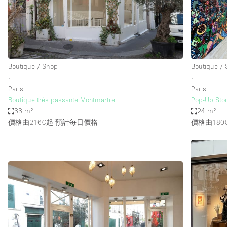
Haussmann Style
Industrial
Kitchen
Lighting
Boutique / Shop
Boutique /
∙
∙
Living Space
Paris
Paris
Office Equipment
Boutique très passante Montmartre
Pop-Up Sto
33 m²
24 m²
Raw
價格由216€起
預計每日價格
價格由180
Security System
Sound & Video Equipment
Stock Room
Stunning View
Toilets
Whitebox / Minimal