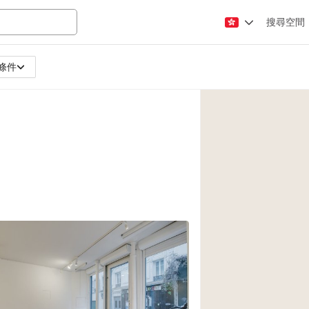
搜尋空間
條件
Apartment / Loft
Atelier / Workshop
Booth / Kiosk / St
Conference Room
Creative Space
Fair / Festival
Lobby Space
Mansion / House
Office Space
Photo / Filming St