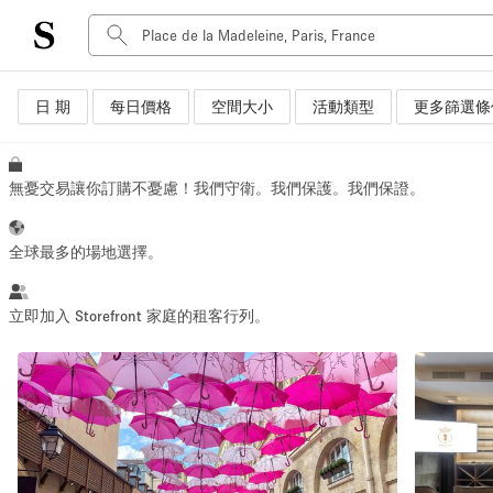
日 期
每日價格
空間大小
活動類型
更多篩選條
空間種類
Advertisement Space
Art Gallery
無憂交易讓你訂購不憂慮！我們守衛。我們保護。我們保證。
Boat
Boutique / Shop
全球最多的場地選擇。
Container
Event Space
立即加入 Storefront 家庭的租客行列。
Hall
Mall Shop
Meeting Space
Other