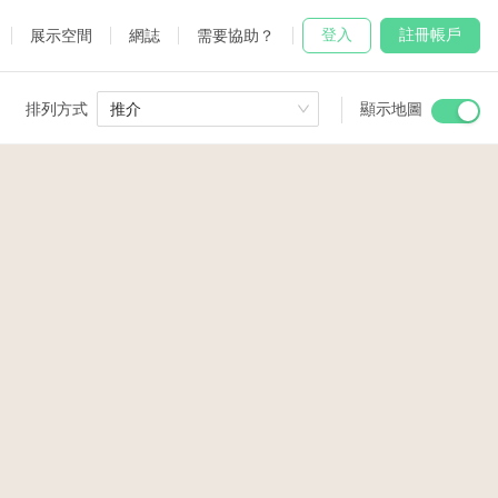
登入
註冊帳戶
展示空間
網誌
需要協助？
排列方式
推介
顯示地圖
 Studio
and
udio