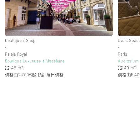
Restaurant / Bar / Cafe
Salon
Stall / Market Stall
Unique Space
Boutique / Shop
Event Spac
∙
∙
Palais Royal
Paris
空間特點
Air Conditioning
Boutique Luxueuse à Madeleine
Auditorium 
148 m²
140 m²
Bar
價格由2.760€起
預計每日價格
價格由5.40
Car Display
Counters
Electricity
Fitting Rooms
Garden
Ground Floor