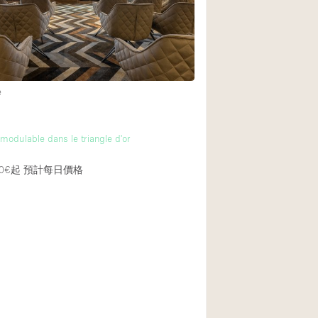
Rooftop
Shop Share
Truck
Warehouse
e
Animals Friendly
modulable dans le triangle d'or
Bathroom
0€起
預計每日價格
Concierge
Daylight
Elevator
Furniture
Garment Rack
Handicap Accessib