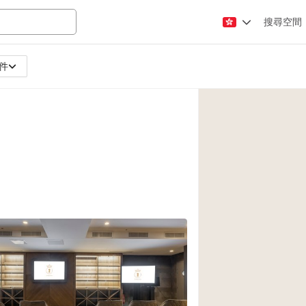
搜尋空間
件
Apartment / Loft
Atelier / Workshop
Booth / Kiosk / St
Conference Room
Creative Space
Fair / Festival
Lobby Space
Mansion / House
Office Space
Photo / Filming St