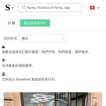
每日價格
0€
5.000€+
日 期
更多篩選條件
排列方式
空間大小
推介
無憂交易讓你訂購不憂慮！我們守衛。我們保護。我們保證。
10 m²
500+ m²
~ 13 people
~ 650 people
全球最多的場地選擇。
活動類型
立即加入 Storefront 家庭的租客行列。
Retail
Showroom
Event
Art
Food