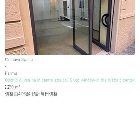
Photo
Conference
Meeting
Office
Shop Share
Shooting
空間種類
Creative Space
∙
Advertisement Space
Parma
Apartment / Loft
Occhio di vetrina in centro storico/ Shop window in the historic center
30 m²
Art Gallery
價格由47€起
預計每日價格
Atelier / Workshop Studio
Boat
Booth / Kiosk / Stand
Boutique / Shop