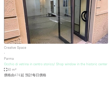
Photo
Conference
Meeting
Office
Shop Share
Shooting
空間種類
Creative Space
∙
Advertisement Space
Parma
Apartment / Loft
Occhio di vetrina in centro storico/ Shop window in the historic center
30 m²
Art Gallery
價格由47€起
預計每日價格
Atelier / Workshop Studio
Boat
Booth / Kiosk / Stand
Boutique / Shop