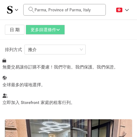
每日價格
0€
5.000€+
日 期
更多篩選條件
排列方式
空間大小
推介
無憂交易讓你訂購不憂慮！我們守衛。我們保護。我們保證。
10 m²
500+ m²
~ 13 people
~ 650 people
全球最多的場地選擇。
活動類型
立即加入 Storefront 家庭的租客行列。
Retail
Showroom
Event
Art
Food