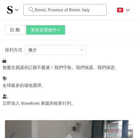
每日價格
0€
5.000€+
日 期
更多篩選條件
排列方式
空間大小
推介
無憂交易讓你訂購不憂慮！我們守衛。我們保護。我們保證。
10 m²
500+ m²
~ 13 people
~ 650 people
全球最多的場地選擇。
活動類型
立即加入 Storefront 家庭的租客行列。
Retail
Showroom
Event
Art
Food