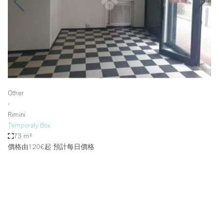
Photo
Conference
Meeting
Office
Shop Share
Shooting
空間種類
Other
∙
Advertisement Space
Rimini
Apartment / Loft
Temporaly Box
73 m²
Art Gallery
價格由120€起
預計每日價格
Atelier / Workshop Studio
Boat
Booth / Kiosk / Stand
Boutique / Shop