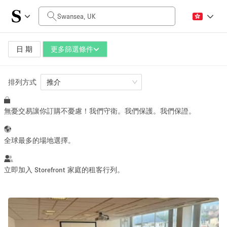
每日價格
£0
£5,000+
日 期
更多篩選條件
排列方式
空間大小
推介
無憂交易讓你訂購不憂慮！我們守衛。我們保護。我們保證。
100 sq ft
5000+ sq ft
~ 13 people
~ 650 people
全球最多的場地選擇。
活動類型
立即加入 Storefront 家庭的租客行列。
Retail
Showroom
Event
Art
Food