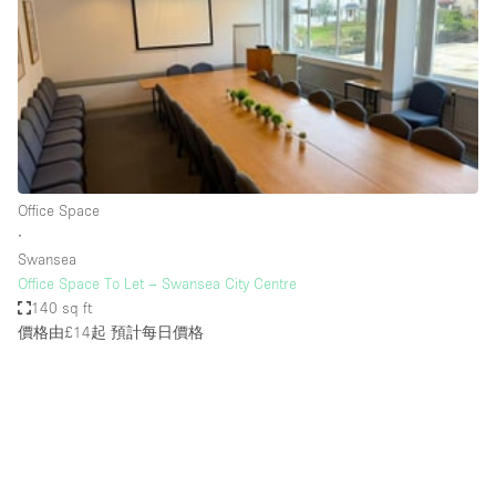
Photo
Conference
Meeting
Office
Shop Share
Shooting
空間種類
Office Space
∙
Advertisement Space
Swansea
Apartment / Loft
Office Space To Let – Swansea City Centre
140 sq ft
Art Gallery
價格由£14起
預計每日價格
Atelier / Workshop Studio
Boat
Booth / Kiosk / Stand
Boutique / Shop