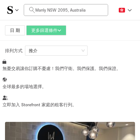
每日價格
AUD0
AUD5,000+
日 期
更多篩選條件
排列方式
空間大小
推介
無憂交易讓你訂購不憂慮！我們守衛。我們保護。我們保證。
10 m²
500+ m²
~ 13 people
~ 650 people
全球最多的場地選擇。
活動類型
立即加入 Storefront 家庭的租客行列。
Retail
Showroom
Event
Art
Food