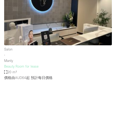
Photo
Conference
Meeting
Office
Shop Share
Shooting
空間種類
Salon
∙
Advertisement Space
Manly
Apartment / Loft
Beauty Room for lease
20 m²
Art Gallery
價格由AUD64起
預計每日價格
Atelier / Workshop Studio
Boat
Booth / Kiosk / Stand
Boutique / Shop