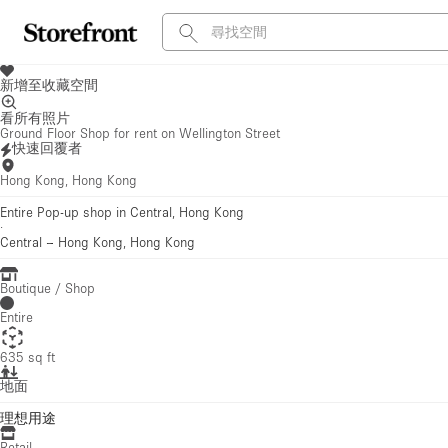
新增至收藏空間
看所有照片
Ground Floor Shop for rent on Wellington Street
快速回覆者
Hong Kong, Hong Kong
Entire Pop-up shop in Central, Hong Kong
·
Central
–
Hong Kong, Hong Kong
Boutique / Shop
Entire
635 sq ft
地面
理想用途
Retail