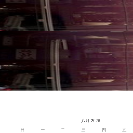
八月 2026
日
一
二
三
四
五