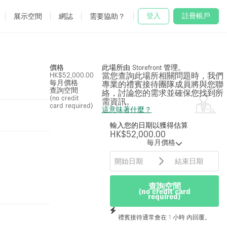
登入
註冊帳戶
展示空間
網誌
需要協助？
價格
此場所由 Storefront 管理。
HK$52,000.00
當您查詢此場所相關問題時，我們
毎月價格
專業的禮賓接待團隊成員將與您聯
查詢空間
絡，討論您的需求並確保您找到所
(no credit
需資訊。
card required)
這意味著什麼？
輸入您的日期以獲得估算
HK$52,000.00
毎月價格
查詢空間
(no credit card
required)
禮賓接待通常會在 1 小時 內回覆。