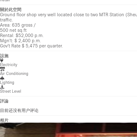
關於此空間
Ground floor shop very well located close to two MTR Station (Sheu
traffic.
Area: 635 gross /
500 net sq.ft
Rental: $52,000 p.m.
Mgn't: $ 2,400 p.m.
Gov't Rate $ 5,475 per quarter.
設施
Electricity
Air Conditioning
Lighting
Street Level
評論
目前还没有用户评论
相片