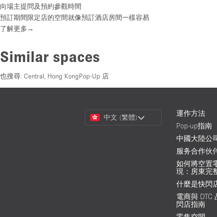
向場主提問及預約參觀時間
預訂期間限定店的空間就像預訂酒店房間一樣容易
了解更多→
Similar spaces
也搜尋:
Central, Hong KongPop-Up 店
Choose
運作方法
中文 (繁體)
a
Pop-up指南
Language
中國大陸公
服务合作伙
如何將空置
現：房東完
什麼是快閃
電商與 DTC
閃店指南
零售空間