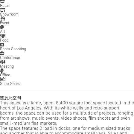
Retail
Showroom
Event
Art
Food
Photo Shooting
Conference
Meeting
Office
Shop Share
關於此空間
This space is a large, open, 8,400 square foot space located in the
heart of Los Angeles. With its white walls and retro support
beams, the space can be used for a multitude of projects, ranging
from art shows, music events, video shoots, film shoots and even
small -medium flea markets.
The space features 2 load in docks, one for medium sized trucks
and another that is able to accommodate small vans, SUVs and