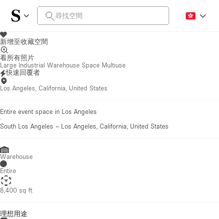
新增至收藏空間
看所有照片
Large Industrial Warehouse Space Multiuse
快速回覆者
Los Angeles, California, United States
Entire event space in Los Angeles
·
South Los Angeles
–
Los Angeles, California, United States
Warehouse
Entire
8,400 sq ft
理想用途