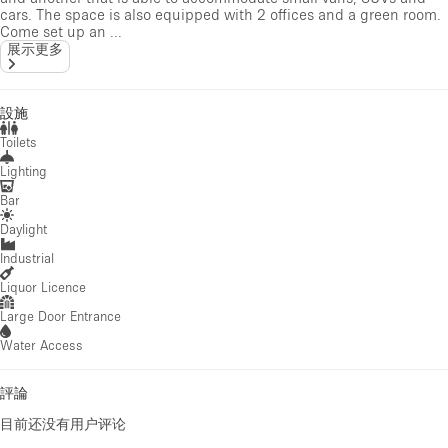
cars. The space is also equipped with 2 offices and a green room.
Come set up an ...
展示更多
設施
Toilets
Lighting
Bar
Daylight
Industrial
Liquor Licence
Large Door Entrance
Water Access
評論
目前还没有用户评论