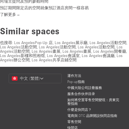
向場主提問及預約參觀時間
預訂期間限定店的空間就像預訂酒店房間一樣容易
了解更多→
Similar spaces
也搜尋:
Los AngelesPop-Up 店
,
Los Angeles展示廳
,
Los Angeles活動空間
,
Los Angeles活動空間
,
Los Angeles活動空間
,
Los Angeles活動空間
,
Los
Angeles活動空間
,
Los Angeles畫展
,
Los Angeles畫展
,
Los Angeles開餐廳
,
Los Angeles影樓和照相馆
,
Los Angeles會議室
,
Los Angeles會議廳
,
Los
Angeles辦公空間
,
Los Angeles共享店鋪空間
Choose
運作方法
中文 (繁體)
a
Pop-up指南
Language
中國大陸公司註冊服務
服务合作伙伴目录
如何將空置零售空間變現：房東完
整指南
什麼是快閃店？
電商與 DTC 品牌開設快閃店指南
零售空間
快閃店