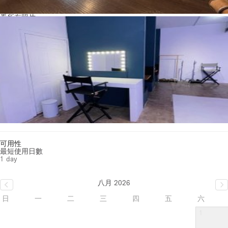
看所有照片
可用性
最短使用日數
1 day
八月 2026
日
一
二
三
四
五
六
1