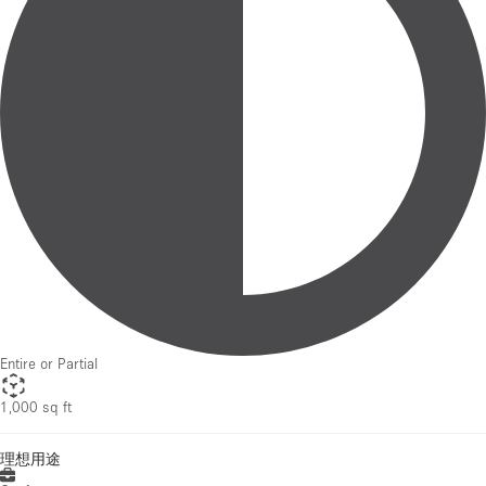
Entire or Partial
1,000 sq ft
理想用途