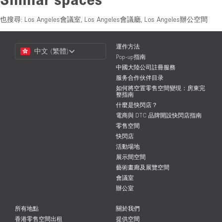
也搜尋:
Los Angeles會議室
,
Los Angeles會議廳
,
Los Angeles辦公空間
Choose
運作方法
中文 (繁體)
a
Pop-up指南
Language
中國大陸公司註冊服務
服务合作伙伴目录
如何將空置零售空間變現：房東完
整指南
什麼是快閃店？
電商與 DTC 品牌開設快閃店指南
零售空間
快閃店
活動場地
展示間空間
藝術畫廊及展覽空間
會議室
辦公室
所有地點
關於我們
香港零售空間出租
提供空間