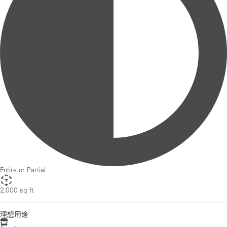
Entire or Partial
2,000 sq ft
理想用途