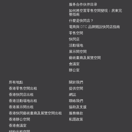
服务合作伙伴目录
如何將空置零售空間變現：房東完
整指南
什麼是快閃店？
電商與 DTC 品牌開設快閃店指南
零售空間
快閃店
活動場地
展示間空間
藝術畫廊及展覽空間
會議室
辦公室
所有地點
關於我們
香港零售空間出租
提供空間
香港快閃店出租
網誌
香港活動場地出租
聯絡我們
香港展示間出租
協助及支援
香港快閃藝術畫廊及展覽空間出租
服務條款
香港辦公空間
私隱政策
香港會議室
紐約出租空間