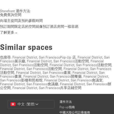
Storefront 運作方法:
免費查詢空間
向場主提問及預約參觀時間
預訂期間限定店的空間就像預訂酒店房間一樣容易
了解更多→
Similar spaces
也搜尋:
Financial District, San FranciscoPop-Up 店
,
Financial District, San
Francisco展示廳
,
Financial District, San Francisco活動空間
,
Financial
District, San Francisco活動空間
,
Financial District, San Francisco活動空間
,
Financial District, San Francisco活動空間
,
Financial District, San Francisco
活動空間
,
Financial District, San Francisco畫展
,
Financial District, San
Francisco畫展
,
Financial District, San Francisco開餐廳
,
Financial District,
San Francisco影樓和照相馆
,
Financial District, San Francisco會議室
,
Financial District, San Francisco會議廳
,
Financial District, San Francisco辦
公空間
,
Financial District, San Francisco共享店鋪空間
Choose
運作方法
中文 (繁體)
a
Pop-up指南
Language
中國大陸公司註冊服務