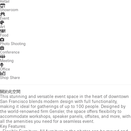
Retail
Showroom
Event
Art
Food
Photo Shooting
Conference
Meeting
Office
Shop Share
關於此空間
This stunning and versatile event space in the heart of downtown
San Francisco blends modern design with full functionality,
making it ideal for gatherings of up to 100 people. Designed by
the world-renowned firm Gensler, the space offers flexibility to
accommodate workshops, speaker panels, offsites, and more, with
all the amenities you need for a seamless event.
Key Features:
- Flexible Furniture: All furniture in the photos can be moved and