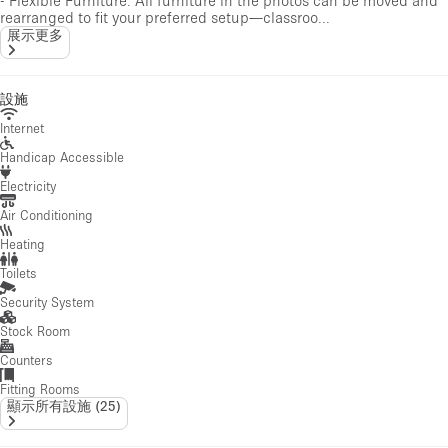
rearranged to fit your preferred setup—classroo...
展示更多
設施
Internet
Handicap Accessible
Electricity
Air Conditioning
Heating
Toilets
Security System
Stock Room
Counters
Fitting Rooms
顯示所有設施
(
25
)