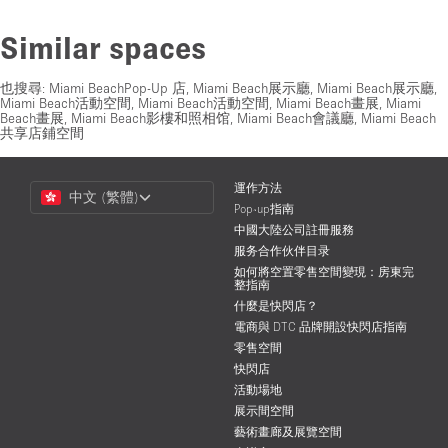
Similar spaces
也搜尋:
Miami BeachPop-Up 店
,
Miami Beach展示廳
,
Miami Beach展示廳
,
Miami Beach活動空間
,
Miami Beach活動空間
,
Miami Beach畫展
,
Miami
Beach畫展
,
Miami Beach影樓和照相馆
,
Miami Beach會議廳
,
Miami Beach
共享店鋪空間
Choose
運作方法
中文 (繁體)
a
Pop-up指南
Language
中國大陸公司註冊服務
服务合作伙伴目录
如何將空置零售空間變現：房東完
整指南
什麼是快閃店？
電商與 DTC 品牌開設快閃店指南
零售空間
快閃店
活動場地
展示間空間
藝術畫廊及展覽空間