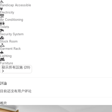
Handicap Accessible
Electricity
Air Conditioning
Toilets
Security System
Stock Room
Garment Rack
Lighting
Furniture
顯示所有設施
(
20
)
評論
目前还没有用户评论
相片