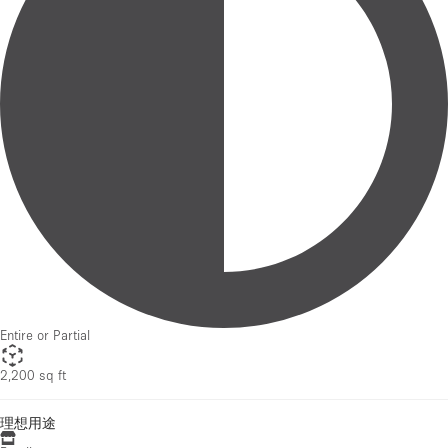
Entire or Partial
2,200 sq ft
理想用途