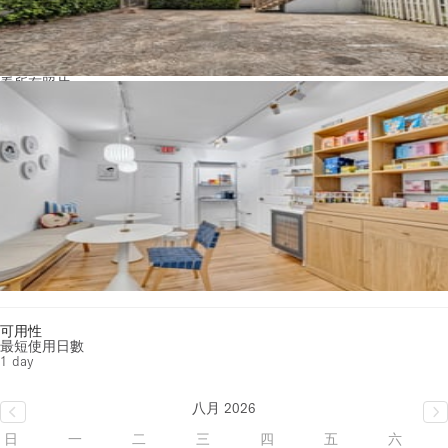
看所有照片
可用性
最短使用日數
1 day
八月 2026
日
一
二
三
四
五
六