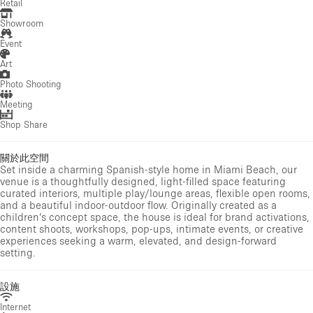
Retail
Showroom
Event
Art
Photo Shooting
Meeting
Shop Share
關於此空間
Set inside a charming Spanish-style home in Miami Beach, our
venue is a thoughtfully designed, light-filled space featuring
curated interiors, multiple play/lounge areas, flexible open rooms,
and a beautiful indoor-outdoor flow. Originally created as a
children’s concept space, the house is ideal for brand activations,
content shoots, workshops, pop-ups, intimate events, or creative
experiences seeking a warm, elevated, and design-forward
setting.
設施
Internet