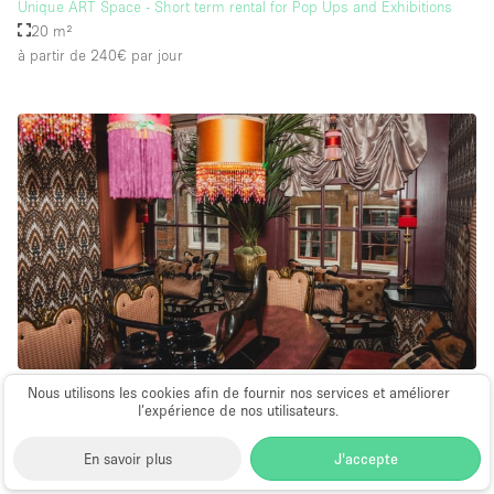
Unique ART Space - Short term rental for Pop Ups and Exhibitions
20 m²
à partir de 240€
par jour
Espace Atypique / Unique
Nous utilisons les cookies afin de fournir nos services et améliorer
l’expérience de nos utilisateurs.
∙
Amsterdam
En savoir plus
J'accepte
A Unique Five-Floor Creative Townhouse in the Amsterdam Nine
Streets