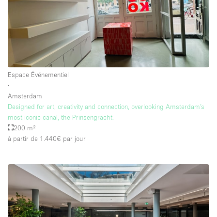
Équipement de bureau
Équipement sonore et vidéo
Étage/accès
Espace Événementiel
Sous-sol
∙
Amsterdam
Rez-de-chaussée sur cour
Designed for art, creativity and connection, overlooking Amsterdam’s
Rez-de-chaussée sur rue
most iconic canal, the Prinsengracht.
200 m²
Centre commercial
à partir de 1.440€
par jour
Rooftop
À l'étage
Autre