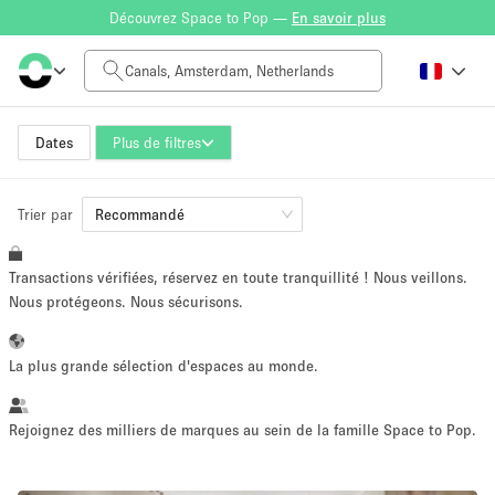
Découvrez Space to Pop —
En savoir plus
Tarif à la journée
0€
5.000€+
Dates
Plus de filtres
Trier par
Taille de l'espace
Recommandé
Transactions vérifiées, réservez en toute tranquillité ! Nous veillons.
10 m²
500+ m²
Nous protégeons. Nous sécurisons.
~ 13 personnes
~ 650 personnes
La plus grande sélection d'espaces au monde.
Type de projet
Rejoignez des milliers de marques au sein de la famille Space to Pop.
Vente au