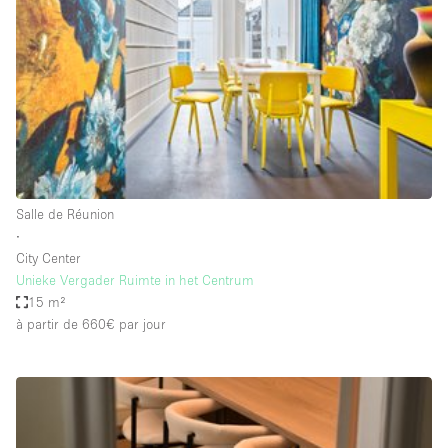
Maison / Villa / Hôtel Particulier
Restaurant / Bar / Café
Rooftop
Salle
Salle de Conférence
Salle de Réunion
Salon / Festival
Salle de Réunion
∙
Salon Beauté / Coiffure
City Center
Studio Photo / Tournage
Unieke Vergader Ruimte in het Centrum
15 m²
Étal de Marché
à partir de 660€
par jour
Caractéristiques de l'espace
Accès aux handicapés