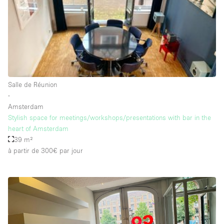
Salle de Bain
Smoking Area
Soundproof
Style Haussmannien
Style Industriel
Salle de Réunion
Sur Rue
∙
Amsterdam
Surface Habitable
Stylish space for meetings/workshops/presentations with bar in the
heart of Amsterdam
Système de sécurité
39 m²
Terrace
à partir de 300€
par jour
Toilettes
Water Access
Éclairage
Électricité