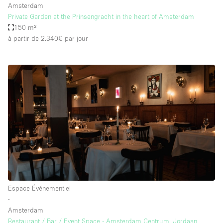
Amsterdam
Private Garden at the Prinsengracht in the heart of Amsterdam
150 m²
à partir de 2.340€
par jour
Espace Événementiel
∙
Amsterdam
Restaurant / Bar / Event Space - Amsterdam Centrum, Jordaan