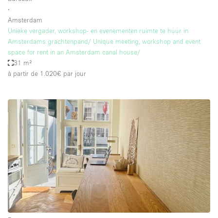
∙
Amsterdam
Unieke vergader, workshop- en evenementen ruimte te huur in
Amsterdams grachtenpand/ Unique meeting, workshop and event
space for rent in an Amsterdam canal house/
31 m²
à partir de 1.020€
par jour