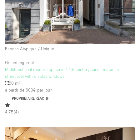
Espace Atypique / Unique
∙
Grachtengordel
Multifunctional modern space in 17th century canal house on
streetlevel with display windows
50 m²
à partir de 600€
par jour
PROPRIÉTAIRE RÉACTIF
4.75
(
4
)