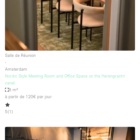
Air conditionné
Animals Friendly
Ascenseur
Bar
Cabines d'essayage
Salle de Réunion
Chauffage
∙
Amsterdam
Comptoir
Nordic Style Meeting Room and Office Space on the Herengracht
Concierge
canal.
8 m²
Cuisine
à partir de 120€
par jour
De plain-pied
5
(
1
)
Entrée Large
Espace Avec Vue
Espace Brut