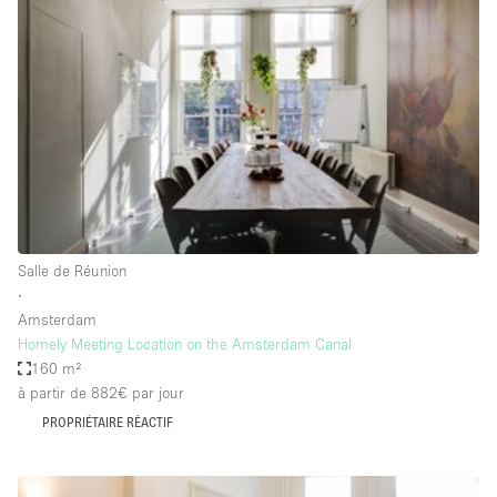
Showroom
Événement
Art
Alimentation
détail
Séance de
Local
Conférence
Réunion
Bureaux
photo
Commercial
Partagé
Type de l'espace
Salle de Réunion
∙
Appartement / Loft
Amsterdam
Homely Meeting Location on the Amsterdam Canal
Atelier
160 m²
Autre
à partir de 882€
par jour
Bateau
PROPRIÉTAIRE RÉACTIF
Boutique / Magasin