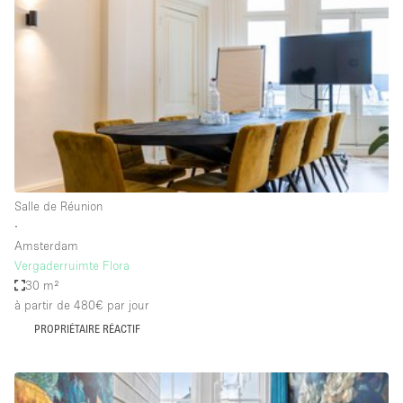
Boutique en Partage
Bureaux
Camion / Fourgon
Commerce
Container
Entrepôt / Espace Stockage / Box
Espace Atypique / Unique
Salle de Réunion
Espace Créatif
∙
Amsterdam
Espace Publicitaire
Vergaderruimte Flora
Espace Événementiel
30 m²
à partir de 480€
par jour
Galerie d'art
PROPRIÉTAIRE RÉACTIF
Kiosque / Stand / Corner
Lobby / Accueil