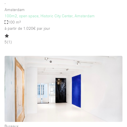
∙
Amsterdam
100m2, open space, Historic City Center, Amsterdam
100 m²
à partir de 1.020€
par jour
5
(
1
)
Bureaux