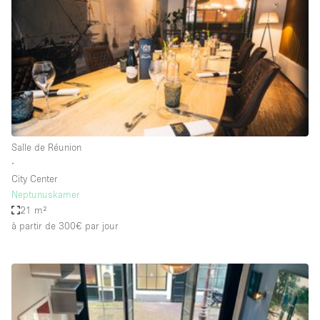
Espace Epuré / Minimaliste
Exposition Véhicules
Internet
Jardin
Licence Alcool
Lumière du Jour
Salle de Réunion
Mobilier
∙
City Center
Parking Privé
Neptunuskamer
Plusieurs Pièces
21 m²
à partir de 300€
par jour
Portants
Presentoir Vitrine
Rooftop / Terrasse
Réserve