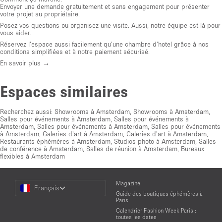
Envoyer une demande gratuitement et sans engagement pour présenter
votre projet au propriétaire.
Posez vos questions ou organisez une visite. Aussi, notre équipe est là pour
vous aider.
Réservez l'espace aussi facilement qu'une chambre d'hotel grâce à nos
conditions simplifiées et à notre paiement sécurisé.
En savoir plus →
Espaces similaires
Recherchez aussi:
Showrooms à Amsterdam
,
Showrooms à Amsterdam
,
Salles pour événements à Amsterdam
,
Salles pour événements à
Amsterdam
,
Salles pour événements à Amsterdam
,
Salles pour événements
à Amsterdam
,
Galeries d'art à Amsterdam
,
Galeries d'art à Amsterdam
,
Restaurants éphémères à Amsterdam
,
Studios photo à Amsterdam
,
Salles
de conférence à Amsterdam
,
Salles de réunion à Amsterdam
,
Bureaux
flexibles à Amsterdam
Choose
Magazine
Français
a
Guide des boutiques éphémères à
Language
Paris
Calendrier Fashion Week Paris :
toutes les dates