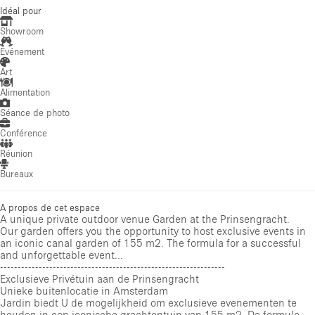
Idéal pour
Showroom
Événement
Art
Alimentation
Séance de photo
Conférence
Réunion
Bureaux
A propos de cet espace
A unique private outdoor venue Garden at the Prinsengracht.
Our garden offers you the opportunity to host exclusive events in
an iconic canal garden of 155 m2. The formula for a successful
and unforgettable event...
----------------------------------------------------------------
Exclusieve Privétuin aan de Prinsengracht
Unieke buitenlocatie in Amsterdam
Jardin biedt U de mogelijkheid om exclusieve evenementen te
houden in een iconische grachtentuin van 155 m2. De formule