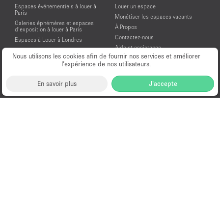
Espaces événementiels à louer à
Louer un espace
Paris
Monétiser les espaces vacants
Galeries éphémères et espaces
À Propos
d’exposition à louer à Paris
Contactez-nous
Espaces à Louer à Londres
Aide et assistance
Espaces à Louer à New York
Nous utilisons les cookies afin de fournir nos services et améliorer
Conditions générales d'utilisation
Espaces à Louer à San Francisco
l’expérience de nos utilisateurs.
Mentions légales
Espaces à Louer à Los Angeles
Politique de confidentialité
Espaces à Louer à Amsterdam
En savoir plus
J'accepte
Espaces à Louer à Dubai
Location Showroom Fashion Week
Showrooms à louer pour la Fashion
Week de Paris