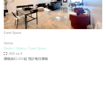
Restaurant / Bar / Cafe
Rooftop
Salon
Shop Share
Event Space
Stall / Market Stall
∙
Truck
Venice
Studio / Gallery / Event Space
Unique Space
1,450 sq ft
價格由$2,400起
預計每日價格
Warehouse
空間特點
Air Conditioning
Animals Friendly
Bar