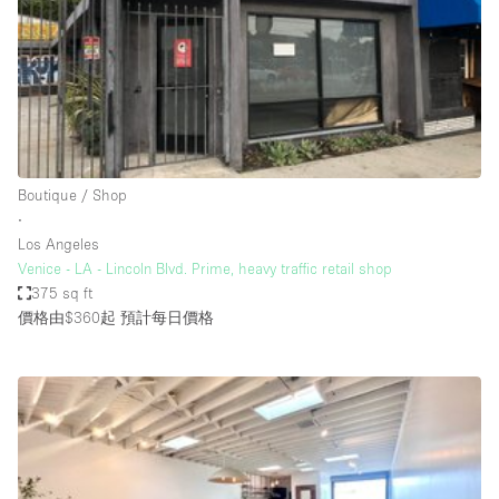
Conference Room
Container
Creative Space
Event Space
Fair / Festival
Boutique / Shop
Hall
∙
Lobby Space
Los Angeles
Venice - LA - Lincoln Blvd. Prime, heavy traffic retail shop
Mall Shop
375 sq ft
Mansion / House
價格由$360起
預計每日價格
Meeting Space
Office Space
Other
Photo / Filming Studio