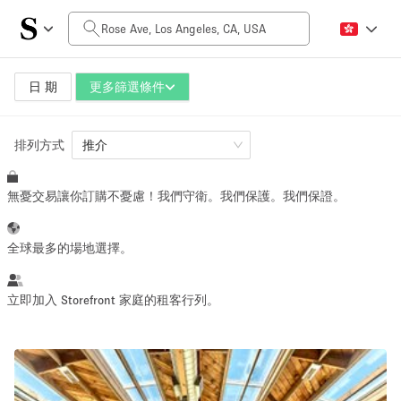
每日價格
$0
$5,000+
日 期
更多篩選條件
排列方式
空間大小
推介
無憂交易讓你訂購不憂慮！我們守衛。我們保護。我們保證。
100 sq ft
5000+ sq ft
~ 13 people
~ 650 people
全球最多的場地選擇。
活動類型
立即加入 Storefront 家庭的租客行列。
Retail
Showroom
Event
Art
Food