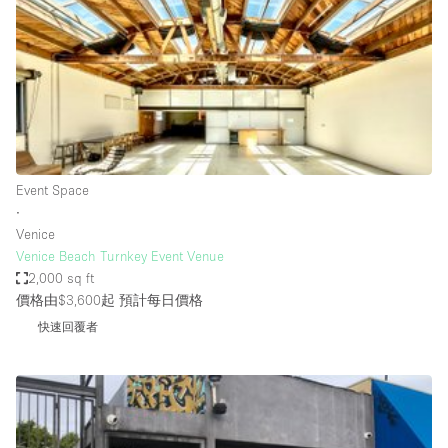
Photo
Conference
Meeting
Office
Shop Share
Shooting
空間種類
Event Space
∙
Advertisement Space
Venice
Apartment / Loft
Venice Beach Turnkey Event Venue
2,000 sq ft
Art Gallery
價格由$3,600起
預計每日價格
Atelier / Workshop Studio
快速回覆者
Boat
Booth / Kiosk / Stand
Boutique / Shop